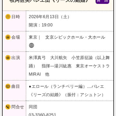
牧阿佐美バレヱ団《リーズの結婚》
舞 踊
日時
2026年6月13日（土）
開演：19:00
会場
東京｜
文京シビックホール・大ホール
出演
米澤真弓 大川航矢 小笠原征諭（以上舞
踊） 指揮―湯川紘惠 東京オーケストラ
MIRAI 他
曲目
●エロール（ランチベリー編）…バレエ
《リーズの結婚》（振付：アシュトン）
問合せ
同団
03-3360-8251