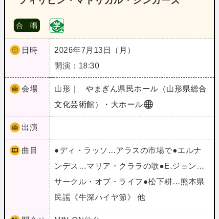
フィリピン・マドリガル・シンガーズ
合 唱
日時
2026年7月13日（月）
開演：18:30
会場
山形｜
やまぎん県民ホール（山形県総合
文化芸術館）・大ホール
出演
曲目
●ディ・ラッソ…アラスの市場で●エルナ
ンデス…マリア・クララの歌●E.ジョン…
サークル・オブ・ライフ●松下耕…熊本県
民謡《牛深ハイヤ節》 他