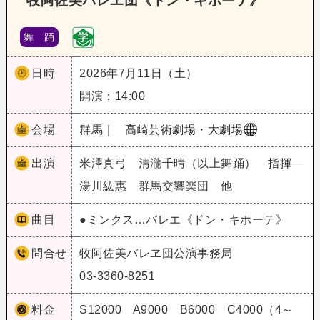
牧阿佐美バレヱ団《ドン・キホーテ》
舞 踊
日時
2026年7月11日（土）
開演：14:00
会場
群馬｜
高崎芸術劇場・大劇場
出演
米澤真弓 清瀧千晴（以上舞踊） 指揮―
湯川紘惠 群馬交響楽団 他
曲目
●ミンクス…バレエ《ドン・キホーテ》
問合せ
牧阿佐美バレヱ団公演事務局
03-3360-8251
料金
S12000 A9000 B6000 C4000（4～