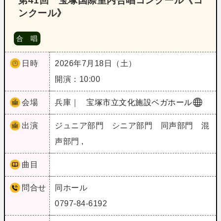
第41回 宝塚国際室内合唱コンクール《コ
ンクール》
合 唱
日時
2026年7月18日（土）
開演：10:00
会場
兵庫｜
宝塚市立文化施設ベガホール
出演
ジュニア部門 シニア部門 同声部門 混
声部門 ,
曲目
問合せ
同ホール
0797-84-6192