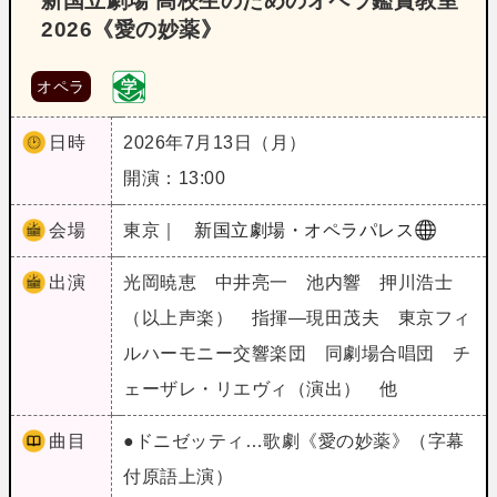
新国立劇場 高校生のためのオペラ鑑賞教室
2026《愛の妙薬》
オペラ
日時
2026年7月13日（月）
開演：13:00
会場
東京｜
新国立劇場・オペラパレス
出演
光岡暁恵 中井亮一 池内響 押川浩士
（以上声楽） 指揮―現田茂夫 東京フィ
ルハーモニー交響楽団 同劇場合唱団 チ
ェーザレ・リエヴィ（演出） 他
曲目
●ドニゼッティ…歌劇《愛の妙薬》（字幕
付原語上演）