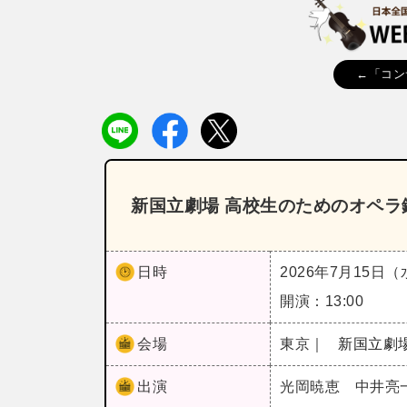
←「コン
新国立劇場 高校生のためのオペラ鑑
日時
2026年7月15日
開演：13:00
会場
東京｜
新国立劇
出演
光岡暁恵 中井亮