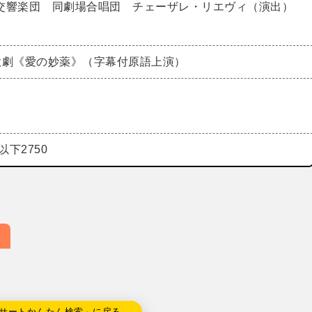
交響楽団 同劇場合唱団 チェーザレ・リエヴィ（演出）
歌劇《愛の妙薬》（字幕付原語上演）
以下2750
サートかんたん検索」に戻る