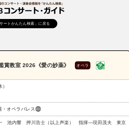
サートかんたん検索」に戻る
賞教室 2026《愛の妙薬》
オペラ
（水）
場・オペラパレス
一 池内響 押川浩士（以上声楽） 指揮―現田茂夫 東京