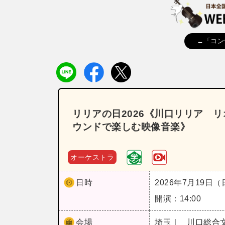
←「コン
リリアの日2026《川口リリア 
ウンドで楽しむ映像音楽》
オーケストラ
日時
2026年7月19日
開演：14:00
会場
埼玉｜
川口総合