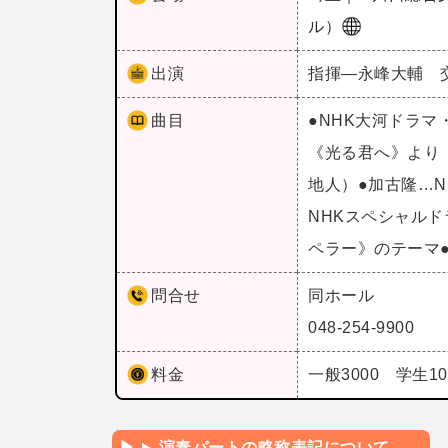
ル）
出演
指揮―永峰大輔 
曲目
●NHK大河ドラマ・
《光る君へ》より「
地人）●加古隆…
NHKスペシャル
ペラー》のテーマ
問合せ
同ホール
048-254-9900
料金
一般3000 学生1
演奏パートの略称表記について