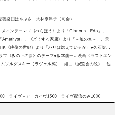
交響楽団はやぶさ 大林奈津子（司会） ,
メインテーマ（《べらぼう》より「Glorious Edo」、
Amethyst」、《どうする家康》より「～暁の空～」、天
NHK《映像の世紀》より「パリは燃えているか」●久石譲…
ドラマ《坂の上の雲》のテーマ●坂本龍一…映画《ラストエン
●ムソルグスキー（ラヴェル編）…組曲《展覧会の絵》 他
000 ライヴ＋アーカイヴ1500 ライヴ配信のみ1000