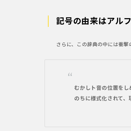
のちに様式化されて、
!?!?
あのト音記号、どこかにG要素
というわけで、ト音記号の「進