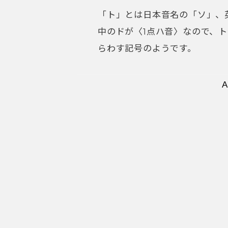
「ト」とは日本音名の「ソ」、
中のドが〈1点ハ音〉なので、
らわす記号のようです。
記号の由来はアルフ
さらに、この辞典の中には衝撃
むかしト音の位置をし