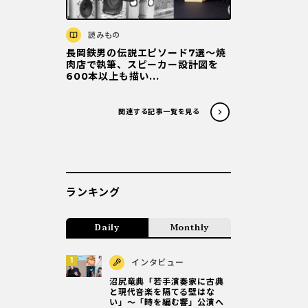
読みもの
長岡鉄男の伝説エピソード7選〜焼
肉店で執筆、スピーカー設計図を
600本以上も描い...
関連する記事一覧を見る
ランキング
Daily
Monthly
インタビュー
沼尻竜典「若手演奏家に古典
と現代音楽を隔てる壁はな
い」～「時を編む響」公演へ