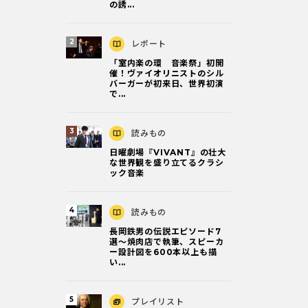
の誘...
レポート
「室内楽の環 音楽祭」初開
催！ヴァイオリニストのシル
バーガーが初来日、世界初演
で...
読みもの
日曜劇場『VIVANT』の壮大
な世界観を盛り立てるクラシ
ック音楽
読みもの
長岡鉄男の伝説エピソード7
選〜焼肉店で執筆、スピーカ
ー設計図を600本以上も描
い...
プレイリスト