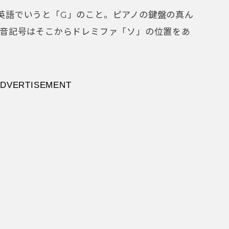
英語でいうと「G」のこと。ピアノの鍵盤の真ん
ト音記号はそこからドレミファ「ソ」の位置をあ
ァベットの「G」!?
の事実が！ もう一か所、引用してみましょう。
めすのに、Gの文字を使用したのが、