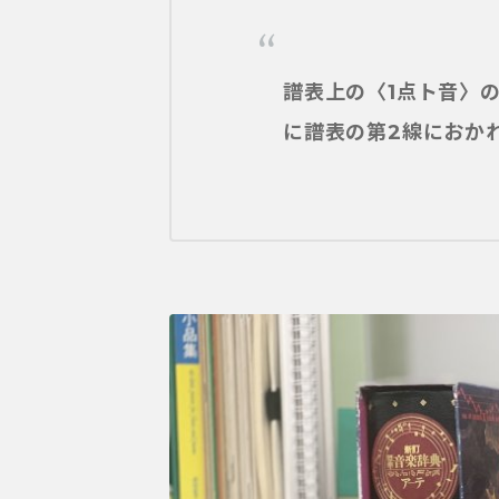
譜表上の〈1点ト音〉
に譜表の第2線におか