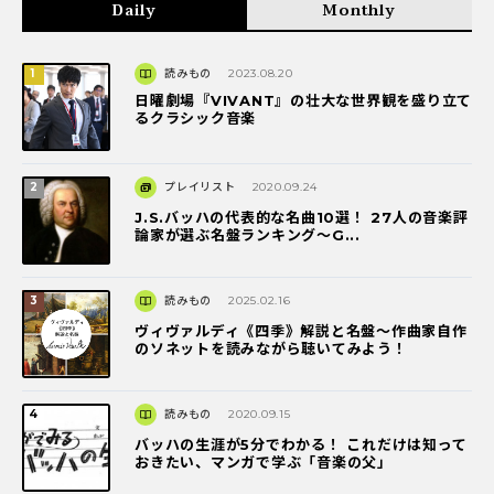
Daily
Monthly
読みもの
2023.08.20
日曜劇場『VIVANT』の壮大な世界観を盛り立て
るクラシック音楽
プレイリスト
2020.09.24
J.S.バッハの代表的な名曲10選！ 27人の音楽評
論家が選ぶ名盤ランキング〜G...
読みもの
2025.02.16
ヴィヴァルディ《四季》解説と名盤～作曲家自作
のソネットを読みながら聴いてみよう！
読みもの
2020.09.15
バッハの生涯が5分でわかる！ これだけは知って
おきたい、マンガで学ぶ「音楽の父」