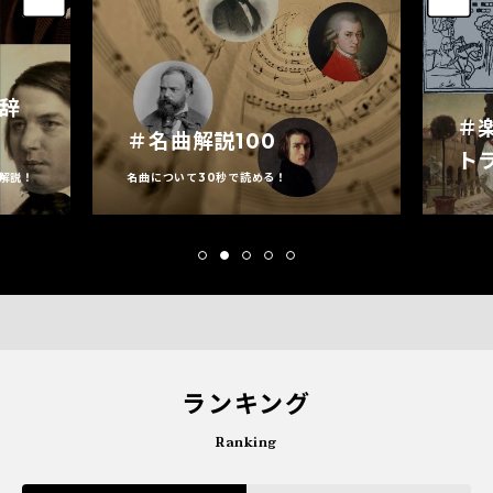
家辞
＃
＃名曲解説100
ト
解説！
名曲について30秒で読める！
ランキング
Ranking