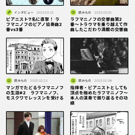
インタビュー
2023.03.23
読みもの
2023.03.02
ピアニスト7名に直撃！ ラ
ラフマニノフの交響曲第2
フマニノフのピアノ協奏曲2
番〜トラウマを乗り越えて作
番vs3番
曲したこだわり満載の交響曲
読みもの
2023.02.22
読みもの
2023.02.08
マンガでたどるラフマニノフ
指揮者・ピアニストとしても
の生涯#2 ラフマニノフ、
頂点を極めたラフマニノフ〜
モスクワでレッスンを受ける
本人の演奏で振り返るその功
績