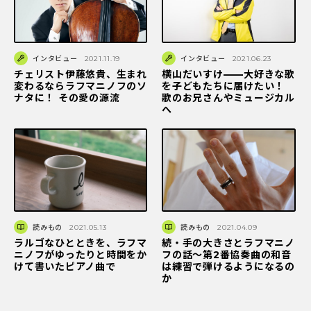
インタビュー
2021.11.19
インタビュー
2021.06.23
チェリスト伊藤悠貴、生まれ
横山だいすけ——大好きな歌
変わるならラフマニノフのソ
を子どもたちに届けたい！
ナタに！ その愛の源流
歌のお兄さんやミュージカル
へ
読みもの
2021.05.13
読みもの
2021.04.09
ラルゴなひとときを、ラフマ
続・手の大きさとラフマニノ
ニノフがゆったりと時間をか
フの話～第2番協奏曲の和音
けて書いたピアノ曲で
は練習で弾けるようになるの
か