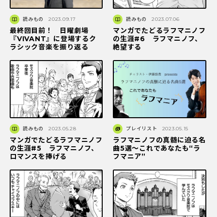
読みもの
2023.09.17
読みもの
2023.07.06
最終回目前！ 日曜劇場
マンガでたどるラフマニノフ
『VIVANT』に登場するク
の生涯#6 ラフマニノフ、
ラシック音楽を振り返る
絶望する
読みもの
2023.05.28
プレイリスト
2023.05.15
マンガでたどるラフマニノフ
ラフマニノフの真髄に迫る名
の生涯#5 ラフマニノフ、
曲5選〜これであなたも“ラ
ロマンスを捧げる
フマニア”