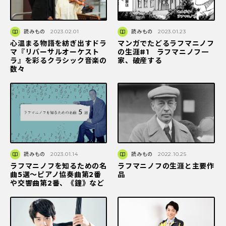
読みもの
2023.02.01
読みもの
2023.01.23
心温まる物語を紡ぎ出すドラ
マンガでたどるラフマニノフ
マ『リバーサルオーケスト
の生涯#1 ラフマニノフ一
ラ』を彩るクラシック音楽の
家、破産する
数々
読みもの
2023.01.14
読みもの
2022.10.25
ラフマニノフを知るための名
ラフマニノフの生涯と主要作
曲5選〜ピアノ協奏曲第2番
品
や交響曲第2番、《鐘》など