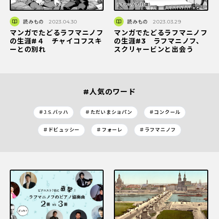
読みもの
2023.04.30
読みもの
2023.03.29
マンガでたどるラフマニノフ
マンガでたどるラフマニノフ
の生涯#４ チャイコフスキ
の生涯#3 ラフマニノフ、
ーとの別れ
スクリャービンと出会う
#人気のワード
＃J.S.バッハ
＃ただいまショパン
＃コンクール
＃ドビュッシー
＃フォーレ
＃ラフマニノフ