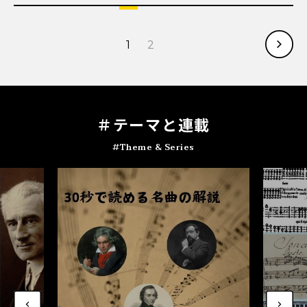
1
2
＃テ
ー
マと連載
#Theme & Series