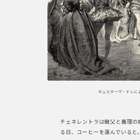
チェネレントラは継父と義理の
る日、コーヒーを運んでいると
鉢合わせします。驚いたチェネ
てしまいました。
チェネレントラ
「ああ！やって
ラミーロ王子
「何ごとだ？」
チェネレントラ
「心臓がどきど
ラミーロ王子
「僕を怪物だとで
チェネレントラ（初めは考えな
いいえ、失礼しました」
ここで2人は見つめあい、有名