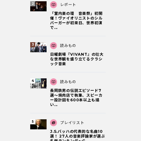
レポート
「室内楽の環 音楽祭」初開
催！ヴァイオリニストのシル
バーガーが初来日、世界初演
で...
読みもの
日曜劇場『VIVANT』の壮大
な世界観を盛り立てるクラシ
ック音楽
読みもの
長岡鉄男の伝説エピソード7
選〜焼肉店で執筆、スピーカ
ー設計図を600本以上も描
い...
プレイリスト
J.S.バッハの代表的な名曲10
選！ 27人の音楽評論家が選ぶ
名盤ランキング〜G...