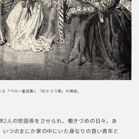
姉2人の世話係をさせられ、働きづめの日々。あ
、いつのまにか家の中にいた身なりの良い青年と
レントラは持っていたコーヒー・カップを落とし
しまったわ」
きする！」
も思ったの？」
しに、それから素朴に言い直して）
「そうよ……
な出会いの二重唱となります。