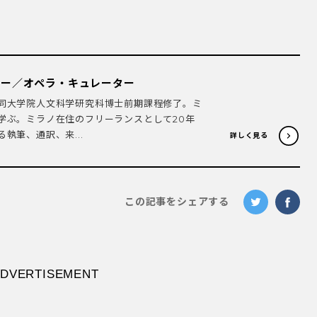
ター／オペラ・キュレーター
同大学院人文科学研究科博士前期課程修了。ミ
学ぶ。ミラノ在住のフリーランスとして20年
執筆、通訳、来...
詳しく見る
この記事をシェアする
erché il mio cor mi