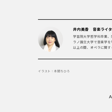
井内美香 音楽ライ
学習院大学哲学科卒業、
ラノ国立大学で音楽学を
以上の間、オペラに関する
イラスト：本間ちひろ
Io vorrei saper p
palpitò?