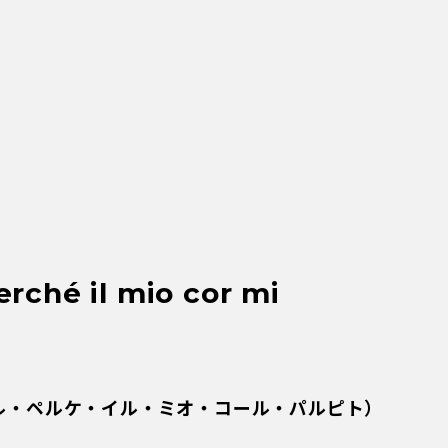
ル・ペルケ・イル・ミオ・コール・パルピト）
、なぜ私の胸はときめいたの？
には毎日のように人との出会いがありますが、そ
からは、不思議なことに初めて会ったときに強
。人間同士の波長が合うのかも知れません。
ントラ》の主人公チェネレントラとラミーロ王
さに忘れられないものでした。
灰かぶり娘〉、つまりシンデレラのことです。ペ