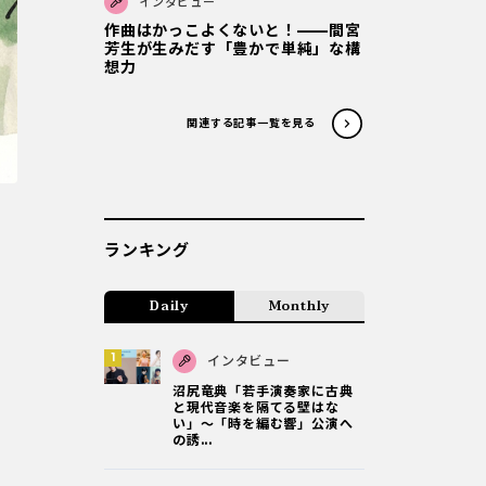
インタビュー
作曲はかっこよくないと！——間宮
芳生が生みだす「豊かで単純」な構
想力
関連する記事一覧を見る
ランキング
Daily
Monthly
インタビュー
沼尻竜典「若手演奏家に古典
と現代音楽を隔てる壁はな
い」～「時を編む響」公演へ
の誘...