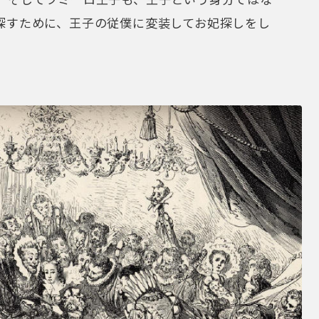
よる『ペロー童話集』「灰かぶり娘」の挿絵。