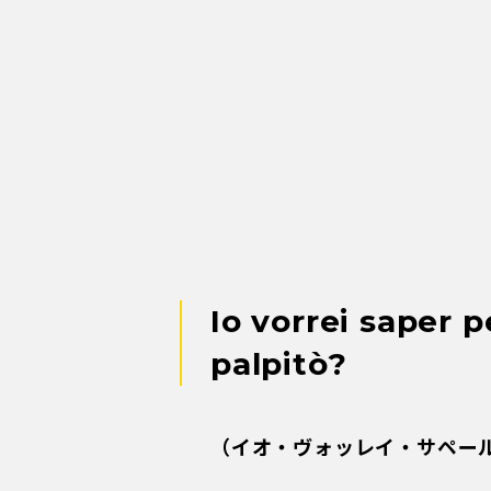
（イオ・ヴォッレイ・サペー
どうしてだか知りたいの
第一印象って大事です。私たち
の中で長いお付き合いになる方
い印象を受けることがあります
ロッシーニ作曲《ラ・チェネレ
子の出会いも、彼らにとってま
《ラ・チェネレントラ》とは〈