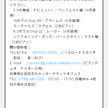
ください。
2つの舞曲：ドビュッシー／ベンフェルト編（4手連
弾）
16のワルツop.39：ブラームス（4手連弾）
ラ・ヴァルス：ラヴェル（2台ピアノ）
6つのワルツop.22：レーガー（4手連弾）
シンフォニック・ダンス：バーンスタイン／マスト編
（2台ピアノ）
問い合わせ：
TEL&FAX:
0675-01-9305
ノースロードスタジオ
担当： 長（おさ）
E-mail:
concert@yoshie-takashi.com
（ピアノデ
ュオ ドゥオール宛）
兵庫県立芸術文化センターチケットオフィス
TEL:
0798-68-0255
（10:00 – 17:00 月曜休み ※祝
日の場合は翌日）