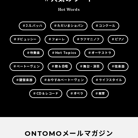
Hot Words
＃J.S.バッハ
＃ただいまショパン
＃コンクール
＃ドビュッシー
＃フォーレ
＃ラフマニノフ
＃ピアノ
＃吹奏楽
＃Hot Topics
＃オーケストラ
＃ベートーヴェン
＃歌＆合唱
＃舞台・演芸
＃弦楽器
＃鍵盤楽器
＃おやすみベートーヴェン
＃ライフスタイル
＃CD＆レコード
＃オペラ
＃教育
ONTOMOメールマガジン