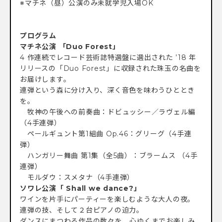
※マチネ（昼）公演のみ未就学児入場OK
プログラム
マチネ公演 「Duo Forest」
4 作連続でレコード芸術誌特選盤に選出された ’18 年
リリースの「Duo Forest」に収録された珠玉の名曲を
お届けします。
連弾という森に分け入り、深く音色を味わうひととき
を。
牧神の午後への前奏曲：ドビュッシー／ラヴェル編
（4手連弾）
ペールギュント第1組曲 Op.46：グリーグ（4手連
弾）
ハンガリー舞曲 第1集（全5曲）：ブラームス （4手
連弾）
モルダウ：スメタナ（4手連弾）
ソワレ公演「 Shall we dance?」
ワインを片手にパーティーを楽しむような大人の夜。
連弾の技、そして２台ピアノの迫力。
ダンスにまつわる作品の数々を、心ゆくまでお楽しみ