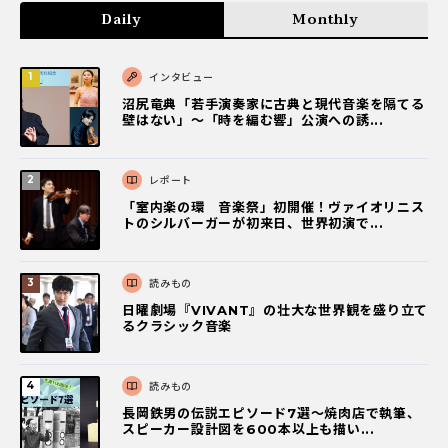
Daily
Monthly
インタビュー
沼尻竜典「若手演奏家に古典と現代音楽を隔てる
壁はない」～「時を編む響」公演への誘...
レポート
「室内楽の環 音楽祭」初開催！ヴァイオリニス
トのシルバーガーが初来日、世界初演で...
読みもの
日曜劇場『VIVANT』の壮大な世界観を盛り立て
るクラシック音楽
読みもの
長岡鉄男の伝説エピソード7選〜焼肉店で執筆、
スピーカー設計図を600本以上も描い...