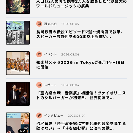
人口1万人の町で観客2万人を動員した北欧最大の
ワールドミュージックの祭典
読みもの
2026.08.05
長岡鉄男の伝説エピソード7選〜焼肉店で執筆、
スピーカー設計図を600本以上も描い...
イベント
2026.08.04
弦楽器メッセ2026 in Tokyoが8月14～16日
に開催
レポート
2026.08.04
「室内楽の環 音楽祭」初開催！ヴァイオリニス
トのシルバーガーが初来日、世界初演で...
インタビュー
2026.08.04
沼尻竜典「若手演奏家に古典と現代音楽を隔てる
壁はない」～「時を編む響」公演への誘...