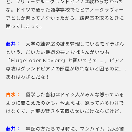
ど、フリューゲル＝グランドピアノは教わらなかった
な。ドイツで通った語学学校でもピアノ＝クラヴィー
アとしか習っていなかったから、練習室を取るときに
困ってしまって。
藤井：
大学の練習室の鍵を管理しているモイラさん
という、だいたい機嫌の悪いおばさんがいつも
「Flügel
oder Klavier?
」と訊いてきて
……
。ピアノ
専攻はグランドピアノの部屋が取れないと困るのに
……
あれはわざとだな！
白水：
留学した当初はドイツ人がみんな怒っている
ように聞こえたのかも。今思えば、怒っているわけで
はなくて、言葉の響きや表情のせいだけなんだけど。
藤井：
年配の方たちでは特に、マンハイム（
2
人が留