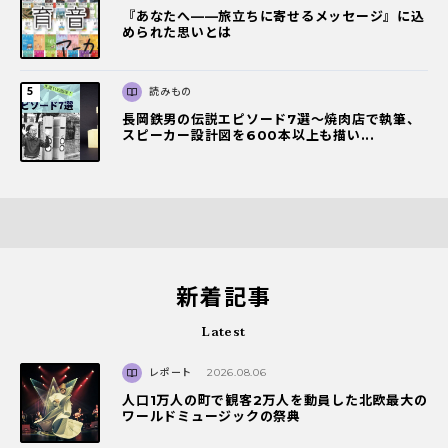
『あなたへ――旅立ちに寄せるメッセージ』に込
められた思いとは
読みもの
長岡鉄男の伝説エピソード7選〜焼肉店で執筆、
スピーカー設計図を600本以上も描い...
新着記事
Latest
レポート
2026.08.06
人口1万人の町で観客2万人を動員した北欧最大の
ワールドミュージックの祭典