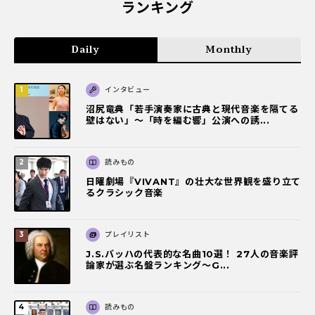
ランキング
Daily
Monthly
インタビュー
沼尻竜典「若手演奏家に古典と現代音楽を隔てる
壁はない」～「時を編む響」公演への誘...
読みもの
日曜劇場『VIVANT』の壮大な世界観を盛り立て
るクラシック音楽
プレイリスト
J.S.バッハの代表的な名曲10選！ 27人の音楽評
論家が選ぶ名盤ランキング〜G...
読みもの