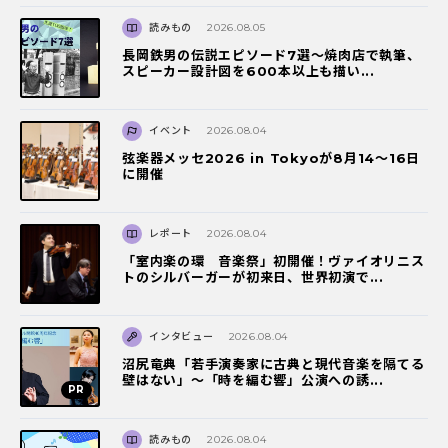
読みもの
2026.08.05
長岡鉄男の伝説エピソード7選〜焼肉店で執筆、
スピーカー設計図を600本以上も描い...
イベント
2026.08.04
弦楽器メッセ2026 in Tokyoが8月14～16日
に開催
レポート
2026.08.04
「室内楽の環 音楽祭」初開催！ヴァイオリニス
トのシルバーガーが初来日、世界初演で...
インタビュー
2026.08.04
沼尻竜典「若手演奏家に古典と現代音楽を隔てる
壁はない」～「時を編む響」公演への誘...
読みもの
2026.08.04