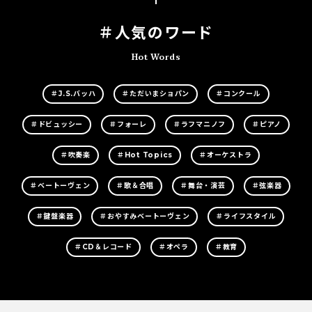
＃人気のワード
Hot Words
＃J.S.バッハ
＃ただいまショパン
＃コンクール
＃ドビュッシー
＃フォーレ
＃ラフマニノフ
＃ピアノ
＃吹奏楽
＃Hot Topics
＃オーケストラ
＃ベートーヴェン
＃歌＆合唱
＃舞台・演芸
＃弦楽器
＃鍵盤楽器
＃おやすみベートーヴェン
＃ライフスタイル
＃CD＆レコード
＃オペラ
＃教育