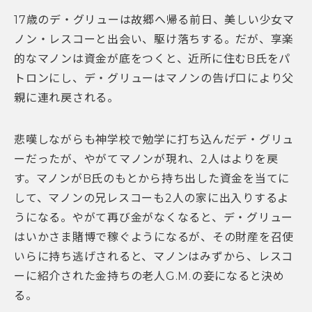
17歳のデ・グリューは故郷へ帰る前日、美しい少女マ
ノン・レスコーと出会い、駆け落ちする。だが、享楽
的なマノンは資金が底をつくと、近所に住むB氏をパ
トロンにし、デ・グリューはマノンの告げ口により父
親に連れ戻される。
悲嘆しながらも神学校で勉学に打ち込んだデ・グリュ
ーだったが、やがてマノンが現れ、2人はよりを戻
す。マノンがB氏のもとから持ち出した資金を当てに
して、マノンの兄レスコーも2人の家に出入りするよ
うになる。やがて再び金がなくなると、デ・グリュー
はいかさま賭博で稼ぐようになるが、その財産を召使
いらに持ち逃げされると、マノンはみずから、レスコ
ーに紹介された金持ちの老人G.M.の妾になると決め
る。