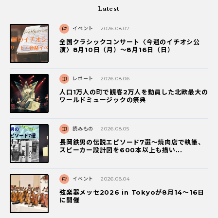
Latest
イベント
2026.08.07
全国クラシックコンサート〈今週のイチオシ公
演〉8月10日（月）～8月16日（日）
レポート
2026.08.06
人口1万人の町で観客2万人を動員した北欧最大の
ワールドミュージックの祭典
読みもの
2026.08.05
長岡鉄男の伝説エピソード7選〜焼肉店で執筆、
スピーカー設計図を600本以上も描い...
イベント
2026.08.04
弦楽器メッセ2026 in Tokyoが8月14～16日
に開催