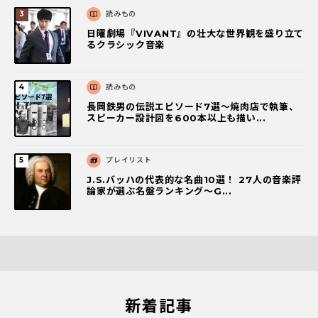
読みもの
日曜劇場『VIVANT』の壮大な世界観を盛り立て
るクラシック音楽
読みもの
長岡鉄男の伝説エピソード7選〜焼肉店で執筆、
スピーカー設計図を600本以上も描い...
プレイリスト
J.S.バッハの代表的な名曲10選！ 27人の音楽評
論家が選ぶ名盤ランキング〜G...
新着記事