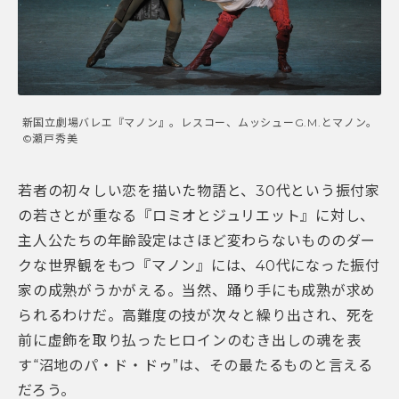
新国立劇場バレエ『マノン』。レスコー、ムッシューG.M.とマノン。
©瀬戸秀美
若者の初々しい恋を描いた物語と、30代という振付家
の若さとが重なる『ロミオとジュリエット』に対し、
主人公たちの年齢設定はさほど変わらないもののダー
クな世界観をもつ『マノン』には、40代になった振付
家の成熟がうかがえる。当然、踊り手にも成熟が求め
られるわけだ。高難度の技が次々と繰り出され、死を
前に虚飾を取り払ったヒロインのむき出しの魂を表
す“沼地のパ・ド・ドゥ”は、その最たるものと言える
だろう。