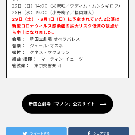
23日（日）14:00（米沢唯／ワディム・ムンタギロフ）
26日（水）19:00（小野絢子／福岡雄大）
29日（土）・
3月1日（日）に予定されていた2公演は
新型コロナウィルス感染症の拡大リスク低減の観点か
ら中止になりました。
会場：
新国立劇場 オペラパレス
音楽：
ジュール･マスネ
振付：
ケネス・マクミラン
編曲･指揮：
マーティン･イェーツ
管弦楽：
東京交響楽団
新国立劇場「マノン」公式サイト
ツイートする
シェアする