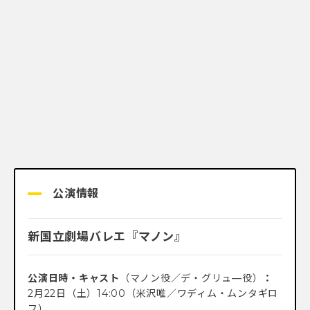
公演情報
新国立劇場バレエ『マノン』
公演日時・キャスト
（マノン役／デ・グリュ―役）
：
2月22日（土）14:00（米沢唯／ワディム・ムンタギロ
フ）