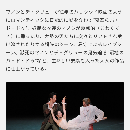
マノンとデ・グリューが往年のハリウッド映画のよう
にロマンティックに官能的に愛を交わす“寝室のパ・
ド・ドゥ”、妖艶な衣裳のマノンが蠱惑的（こわくて
き）に踊ったり、大勢の男たちに次々とリフトされ受
け渡されたりする娼館のシーン、看守によるレイプシ
ーン、瀕死のマノンとデ・グリューの鬼気迫る“沼地の
パ・ド・ドゥ”など、生々しい要素も入った大人の作品
に仕上がっている。