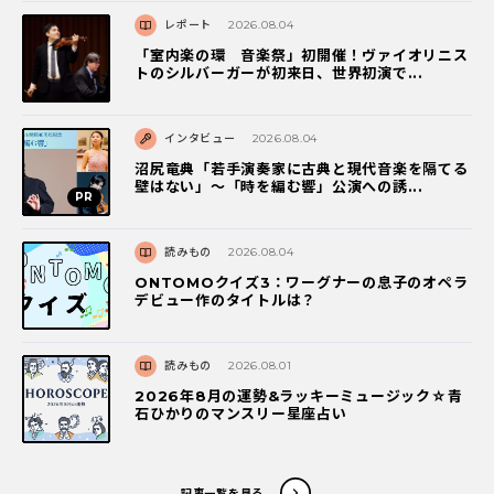
レポート
2026.08.04
「室内楽の環 音楽祭」初開催！ヴァイオリニス
トのシルバーガーが初来日、世界初演で...
インタビュー
2026.08.04
沼尻竜典「若手演奏家に古典と現代音楽を隔てる
壁はない」～「時を編む響」公演への誘...
読みもの
2026.08.04
ONTOMOクイズ3：ワーグナーの息子のオペラ
デビュー作のタイトルは？
読みもの
2026.08.01
2026年8月の運勢&ラッキーミュージック☆青
石ひかりのマンスリー星座占い
記事一覧を見る