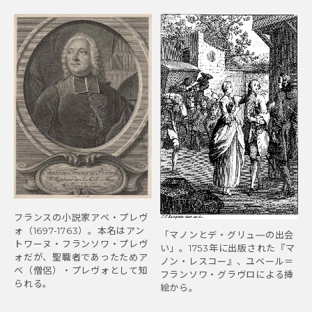
フランスの小説家アベ・プレヴ
ォ（1697-1763）。本名はアン
「マノンとデ・グリュ―の出会
トワーヌ・フランソワ・プレヴ
い」。1753年に出版された『マ
ォだが、聖職者であったためア
ノン・レスコー』、ユベール＝
ベ（僧侶）・プレヴォとして知
フランソワ・グラヴロによる挿
られる。
絵から。