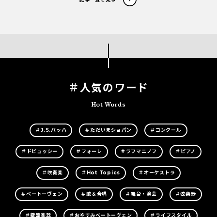
＃人気のワード
Hot Words
＃J.S.バッハ
＃ただいまショパン
＃コンクール
＃ドビュッシー
＃フォーレ
＃ラフマニノフ
＃ピアノ
＃吹奏楽
＃Hot Topics
＃オーケストラ
＃ベートーヴェン
＃歌＆合唱
＃舞台・演芸
＃弦楽器
＃鍵盤楽器
＃おやすみベートーヴェン
＃ライフスタイル