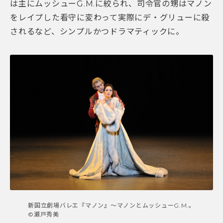
は主にムッシューG.M.に絞られ、司令官の甥はマノン
をレイプした看守に変わって実際にデ・グリューに殺
されるなど、シンプルかつドラマティックに。
新国立劇場バレエ『マノン』～マノンとムッシューG.M.。
©瀬戸秀美