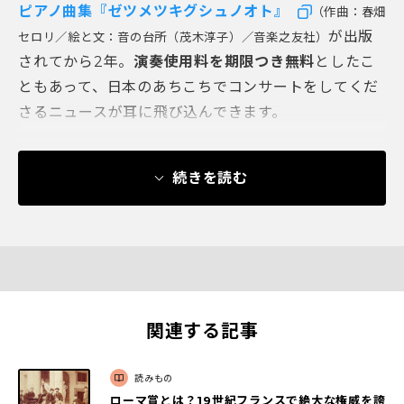
ピアノ曲集『ゼツメツキグシュノオト』
（作曲：春畑
が出版
セロリ／絵と文：音の台所（茂木淳子）／音楽之友社）
されてから
2
年。
演奏使用料を期限つき無料
としたこ
ともあって、日本のあちこちでコンサートをしてくだ
さるニュースが耳に飛び込んできます。
続きを読む
関連する記事
読みもの
ローマ賞とは？19世紀フランスで絶大な権威を誇