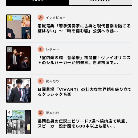
インタビュー
沼尻竜典「若手演奏家に古典と現代音楽を隔てる
壁はない」～「時を編む響」公演への誘...
レポート
「室内楽の環 音楽祭」初開催！ヴァイオリニス
トのシルバーガーが初来日、世界初演で...
読みもの
日曜劇場『VIVANT』の壮大な世界観を盛り立て
るクラシック音楽
読みもの
長岡鉄男の伝説エピソード7選〜焼肉店で執筆、
スピーカー設計図を600本以上も描い...