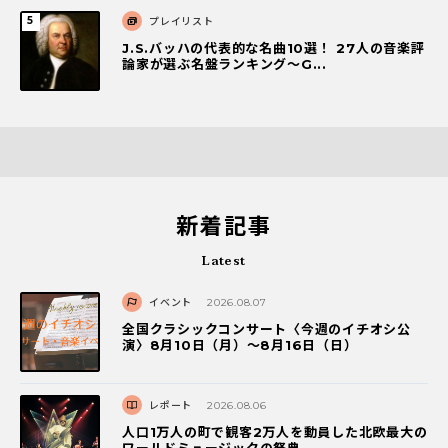
プレイリスト
J.S.バッハの代表的な名曲10選！ 27人の音楽評
論家が選ぶ名盤ランキング〜G...
新着記事
Latest
イベント
2026.08.07
全国クラシックコンサート〈今週のイチオシ公
演〉8月10日（月）～8月16日（日）
レポート
2026.08.06
人口1万人の町で観客2万人を動員した北欧最大の