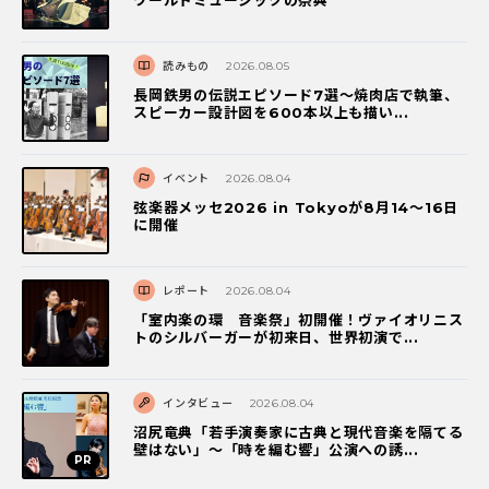
ワールドミュージックの祭典
読みもの
2026.08.05
長岡鉄男の伝説エピソード7選〜焼肉店で執筆、
スピーカー設計図を600本以上も描い...
イベント
2026.08.04
弦楽器メッセ2026 in Tokyoが8月14～16日
に開催
レポート
2026.08.04
「室内楽の環 音楽祭」初開催！ヴァイオリニス
トのシルバーガーが初来日、世界初演で...
インタビュー
2026.08.04
沼尻竜典「若手演奏家に古典と現代音楽を隔てる
壁はない」～「時を編む響」公演への誘...