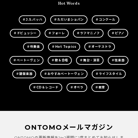
Hot Words
＃J.S.バッハ
＃ただいまショパン
＃コンクール
＃ドビュッシー
＃フォーレ
＃ラフマニノフ
＃ピアノ
＃吹奏楽
＃Hot Topics
＃オーケストラ
＃ベートーヴェン
＃歌＆合唱
＃舞台・演芸
＃弦楽器
＃鍵盤楽器
＃おやすみベートーヴェン
＃ライフスタイル
＃CD＆レコード
＃オペラ
＃教育
ONTOMOメールマガジン
ONTOMOの更新情報を1～2週間に1度まとめてお知らせしま