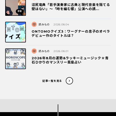
沼尻竜典「若手演奏家に古典と現代音楽を隔てる
壁はない」～「時を編む響」公演への誘...
読みもの
2026.08.04
ONTOMOクイズ3：ワーグナーの息子のオペラ
デビュー作のタイトルは？
読みもの
2026.08.01
2026年8月の運勢&ラッキーミュージック☆青
石ひかりのマンスリー星座占い
記事一覧を見る