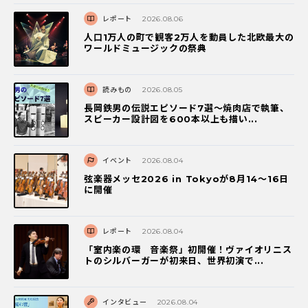
レポート
2026.08.06
人口1万人の町で観客2万人を動員した北欧最大の
ワールドミュージックの祭典
読みもの
2026.08.05
長岡鉄男の伝説エピソード7選〜焼肉店で執筆、
スピーカー設計図を600本以上も描い...
イベント
2026.08.04
弦楽器メッセ2026 in Tokyoが8月14～16日
に開催
レポート
2026.08.04
「室内楽の環 音楽祭」初開催！ヴァイオリニス
トのシルバーガーが初来日、世界初演で...
インタビュー
2026.08.04