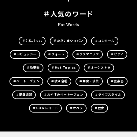
＃人気のワード
Hot Words
＃J.S.バッハ
＃ただいまショパン
＃コンクール
＃ドビュッシー
＃フォーレ
＃ラフマニノフ
＃ピアノ
＃吹奏楽
＃Hot Topics
＃オーケストラ
＃ベートーヴェン
＃歌＆合唱
＃舞台・演芸
＃弦楽器
＃鍵盤楽器
＃おやすみベートーヴェン
＃ライフスタイル
＃CD＆レコード
＃オペラ
＃教育