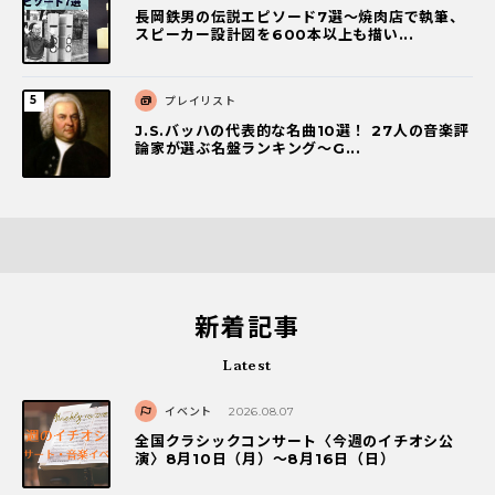
長岡鉄男の伝説エピソード7選〜焼肉店で執筆、
スピーカー設計図を600本以上も描い...
プレイリスト
J.S.バッハの代表的な名曲10選！ 27人の音楽評
論家が選ぶ名盤ランキング〜G...
新着記事
Latest
イベント
2026.08.07
全国クラシックコンサート〈今週のイチオシ公
演〉8月10日（月）～8月16日（日）