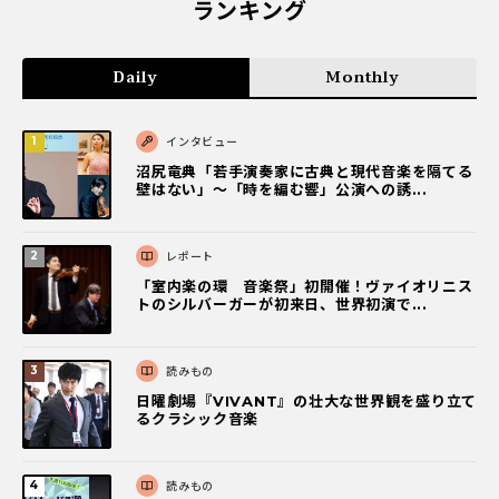
ランキング
Daily
Monthly
インタビュー
沼尻竜典「若手演奏家に古典と現代音楽を隔てる
壁はない」～「時を編む響」公演への誘...
レポート
「室内楽の環 音楽祭」初開催！ヴァイオリニス
トのシルバーガーが初来日、世界初演で...
読みもの
日曜劇場『VIVANT』の壮大な世界観を盛り立て
るクラシック音楽
読みもの