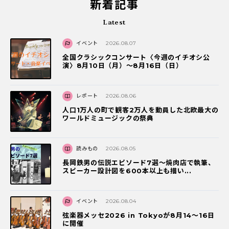
新着記事
Latest
イベント
2026.08.07
全国クラシックコンサート〈今週のイチオシ公
演〉8月10日（月）～8月16日（日）
レポート
2026.08.06
人口1万人の町で観客2万人を動員した北欧最大の
ワールドミュージックの祭典
読みもの
2026.08.05
長岡鉄男の伝説エピソード7選〜焼肉店で執筆、
スピーカー設計図を600本以上も描い...
イベント
2026.08.04
弦楽器メッセ2026 in Tokyoが8月14～16日
に開催