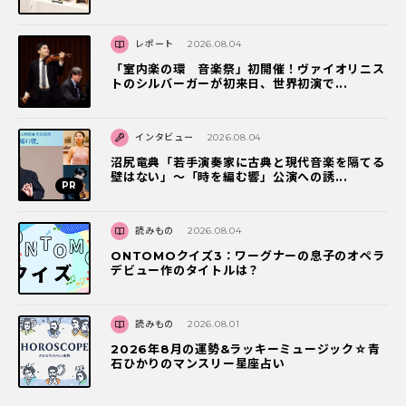
レポート
2026.08.04
「室内楽の環 音楽祭」初開催！ヴァイオリニス
トのシルバーガーが初来日、世界初演で...
インタビュー
2026.08.04
沼尻竜典「若手演奏家に古典と現代音楽を隔てる
壁はない」～「時を編む響」公演への誘...
読みもの
2026.08.04
ONTOMOクイズ3：ワーグナーの息子のオペラ
デビュー作のタイトルは？
読みもの
2026.08.01
2026年8月の運勢&ラッキーミュージック☆青
石ひかりのマンスリー星座占い