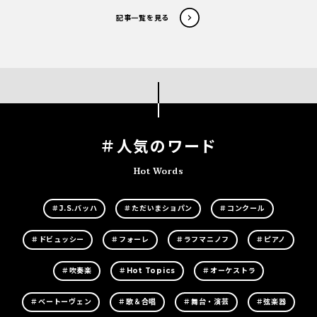
記事一覧を見る
＃人気のワード
Hot Words
＃J.S.バッハ
＃ただいまショパン
＃コンクール
＃ドビュッシー
＃フォーレ
＃ラフマニノフ
＃ピアノ
＃吹奏楽
＃Hot Topics
＃オーケストラ
＃ベートーヴェン
＃歌＆合唱
＃舞台・演芸
＃弦楽器