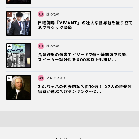
読みもの
日曜劇場『VIVANT』の壮大な世界観を盛り立て
るクラシック音楽
読みもの
長岡鉄男の伝説エピソード7選〜焼肉店で執筆、
スピーカー設計図を600本以上も描い...
プレイリスト
J.S.バッハの代表的な名曲10選！ 27人の音楽評
論家が選ぶ名盤ランキング〜G...