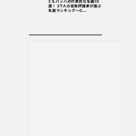
J.S.バッハの代表的な名曲10
選！ 27人の音楽評論家が選ぶ
名盤ランキング〜G...