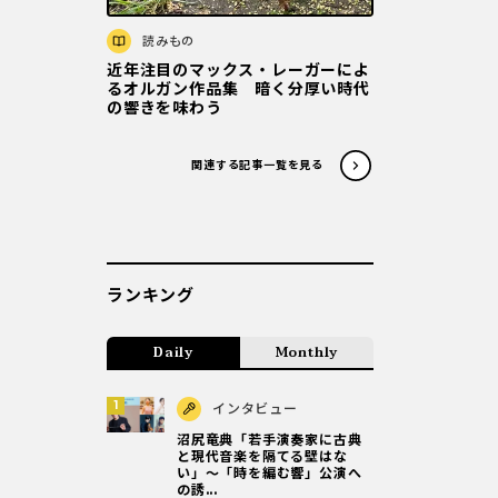
読みもの
近年注目のマックス・レーガーによ
るオルガン作品集 暗く分厚い時代
の響きを味わう
関連する記事一覧を見る
ランキング
Daily
Monthly
インタビュー
沼尻竜典「若手演奏家に古典
と現代音楽を隔てる壁はな
い」～「時を編む響」公演へ
の誘...