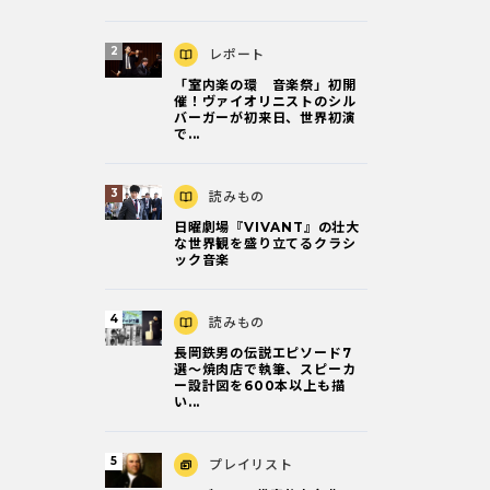
レポート
「室内楽の環 音楽祭」初開
催！ヴァイオリニストのシル
バーガーが初来日、世界初演
で...
読みもの
日曜劇場『VIVANT』の壮大
な世界観を盛り立てるクラシ
ック音楽
読みもの
長岡鉄男の伝説エピソード7
選〜焼肉店で執筆、スピーカ
ー設計図を600本以上も描
い...
プレイリスト