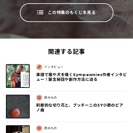
この特集のもくじを見る
関連する記事
インタビュー
楽譜で猫や犬を描くSympawnies作者インタビ
ュー！誕生秘話や創作方法に迫る
読みもの
刹那的な切り花と、プッチーニの37小節のピア
ノ曲
読みもの