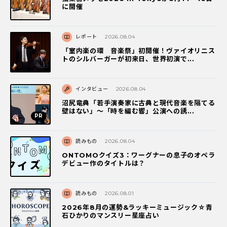
に開催
レポート
2026.08.04
「室内楽の環 音楽祭」初開催！ヴァイオリニス
トのシルバーガーが初来日、世界初演で...
インタビュー
2026.08.04
沼尻竜典「若手演奏家に古典と現代音楽を隔てる
壁はない」～「時を編む響」公演への誘...
読みもの
2026.08.04
ONTOMOクイズ3：ワーグナーの息子のオペラ
デビュー作のタイトルは？
読みもの
2026.08.01
2026年8月の運勢&ラッキーミュージック☆青
石ひかりのマンスリー星座占い