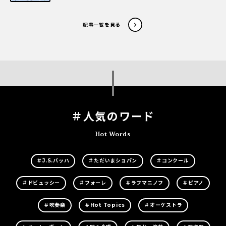
記事一覧を見る
＃人気のワード
Hot Words
＃J.S.バッハ
＃ただいまショパン
＃コンクール
＃ドビュッシー
＃フォーレ
＃ラフマニノフ
＃ピアノ
＃吹奏楽
＃Hot Topics
＃オーケストラ