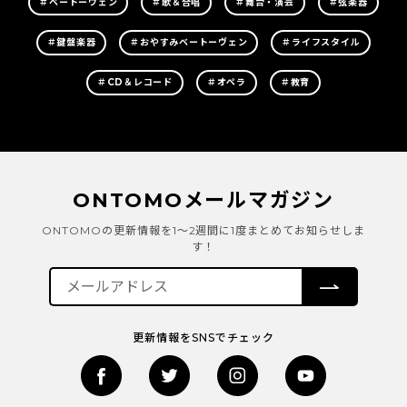
＃ベートーヴェン
＃歌＆合唱
＃舞台・演芸
＃弦楽器
＃鍵盤楽器
＃おやすみベートーヴェン
＃ライフスタイル
＃CD＆レコード
＃オペラ
＃教育
ONTOMOメールマガジン
ONTOMOの更新情報を1～2週間に1度まとめてお知らせしま
す！
更新情報をSNSでチェック