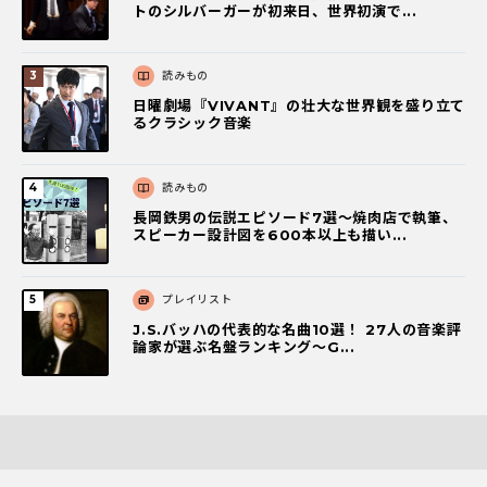
トのシルバーガーが初来日、世界初演で...
読みもの
日曜劇場『VIVANT』の壮大な世界観を盛り立て
るクラシック音楽
読みもの
長岡鉄男の伝説エピソード7選〜焼肉店で執筆、
スピーカー設計図を600本以上も描い...
プレイリスト
J.S.バッハの代表的な名曲10選！ 27人の音楽評
論家が選ぶ名盤ランキング〜G...