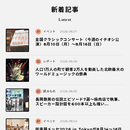
新着記事
Latest
イベント
2026.08.07
全国クラシックコンサート〈今週のイチオシ公
演〉8月10日（月）～8月16日（日）
レポート
2026.08.06
人口1万人の町で観客2万人を動員した北欧最大の
ワールドミュージックの祭典
読みもの
2026.08.05
長岡鉄男の伝説エピソード7選〜焼肉店で執筆、
スピーカー設計図を600本以上も描い...
イベント
2026.08.04
弦楽器メッセ2026 in Tokyoが8月14～16日