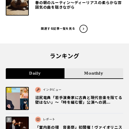
春の朝のルーティン〜ディーリアスの柔らかな雰
囲気の曲を聴きながら
関連する記事一覧を見る
ランキング
Daily
Monthly
インタビュー
沼尻竜典「若手演奏家に古典と現代音楽を隔てる
壁はない」～「時を編む響」公演への誘...
レポート
「室内楽の環 音楽祭」初開催！ヴァイオリニス