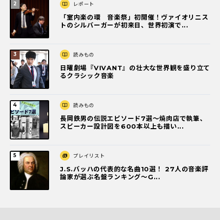
レポート
「室内楽の環 音楽祭」初開催！ヴァイオリニス
トのシルバーガーが初来日、世界初演で...
読みもの
日曜劇場『VIVANT』の壮大な世界観を盛り立て
るクラシック音楽
読みもの
長岡鉄男の伝説エピソード7選〜焼肉店で執筆、
スピーカー設計図を600本以上も描い...
プレイリスト
J.S.バッハの代表的な名曲10選！ 27人の音楽評
論家が選ぶ名盤ランキング〜G...