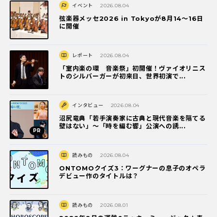
イベント
2026.08.04
弦楽器メッセ2026 in Tokyoが8月14～16日
に開催
レポート
2026.08.04
「室内楽の環 音楽祭」初開催！ヴァイオリニス
トのシルバーガーが初来日、世界初演で...
インタビュー
2026.08.04
沼尻竜典「若手演奏家に古典と現代音楽を隔てる
壁はない」～「時を編む響」公演への誘...
読みもの
2026.08.04
ONTOMOクイズ3：ワーグナーの息子のオペラ
デビュー作のタイトルは？
読みもの
2026.08.01