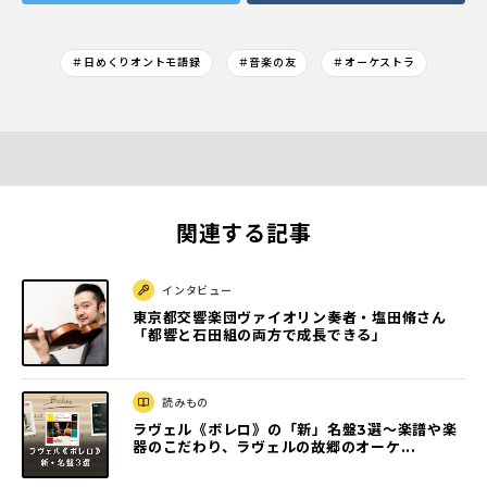
＃日めくりオントモ語録
＃音楽の友
＃オーケストラ
関連する記事
インタビュー
東京都交響楽団ヴァイオリン奏者・塩田脩さん
「都響と石田組の両方で成長できる」
読みもの
ラヴェル《ボレロ》の「新」名盤3選〜楽譜や楽
器のこだわり、ラヴェルの故郷のオーケ...