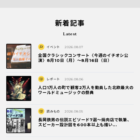
新着記事
Latest
イベント
2026.08.07
全国クラシックコンサート〈今週のイチオシ公
演〉8月10日（月）～8月16日（日）
レポート
2026.08.06
人口1万人の町で観客2万人を動員した北欧最大の
ワールドミュージックの祭典
読みもの
2026.08.05
長岡鉄男の伝説エピソード7選〜焼肉店で執筆、
スピーカー設計図を600本以上も描い...