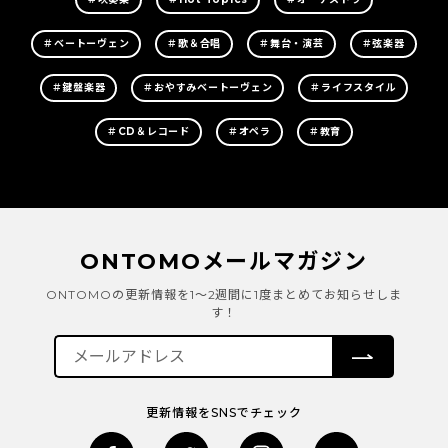
＃ベートーヴェン
＃歌＆合唱
＃舞台・演芸
＃弦楽器
＃鍵盤楽器
＃おやすみベートーヴェン
＃ライフスタイル
＃CD＆レコード
＃オペラ
＃教育
ONTOMOメールマガジン
ONTOMOの更新情報を1～2週間に1度まとめてお知らせしま
す！
更新情報をSNSでチェック