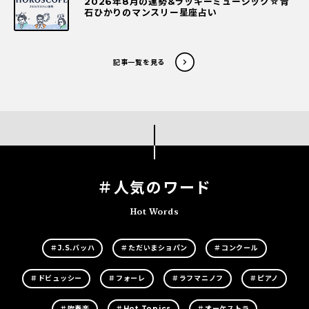
2026年8月の運勢&ラッキーミュージック☆青
石ひかりのマンスリー星座占い
記事一覧を見る
＃人気のワード
Hot Words
＃J.S.バッハ
＃ただいまショパン
＃コンクール
＃ドビュッシー
＃フォーレ
＃ラフマニノフ
＃ピアノ
＃吹奏楽
＃Hot Topics
＃オーケストラ