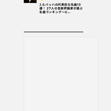
J.S.バッハの代表的な名曲10
選！ 27人の音楽評論家が選ぶ
名盤ランキング〜G...