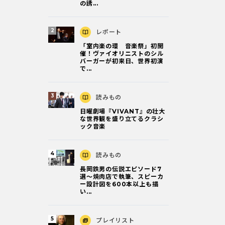
の誘...
レポート
「室内楽の環 音楽祭」初開
催！ヴァイオリニストのシル
バーガーが初来日、世界初演
で...
読みもの
日曜劇場『VIVANT』の壮大
な世界観を盛り立てるクラシ
ック音楽
読みもの
長岡鉄男の伝説エピソード7
選〜焼肉店で執筆、スピーカ
ー設計図を600本以上も描
い...
プレイリスト