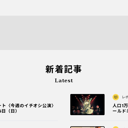
新着記事
Latest
レ
ート〈今週のイチオシ公演〉
人口1
6日（日）
ールド