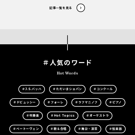
記事一覧を見る
＃人気のワード
Hot Words
＃J.S.バッハ
＃ただいまショパン
＃コンクール
＃ドビュッシー
＃フォーレ
＃ラフマニノフ
＃ピアノ
＃吹奏楽
＃Hot Topics
＃オーケストラ
＃ベートーヴェン
＃歌＆合唱
＃舞台・演芸
＃弦楽器