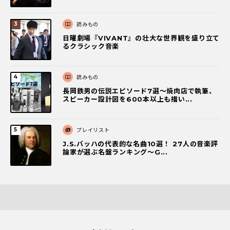
読みもの
日曜劇場『VIVANT』の壮大な世界観を盛り立て
るクラシック音楽
読みもの
長岡鉄男の伝説エピソード7選〜焼肉店で執筆、
スピーカー設計図を600本以上も描い...
プレイリスト
J.S.バッハの代表的な名曲10選！ 27人の音楽評
論家が選ぶ名盤ランキング〜G...