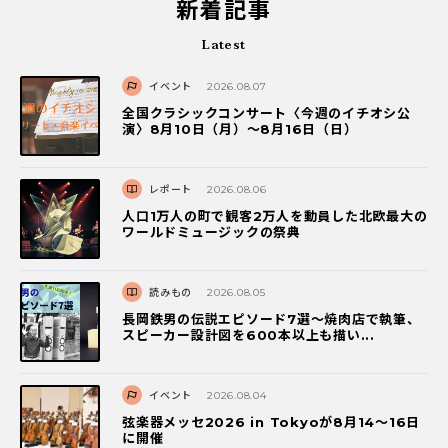
新着記事
Latest
イベント
2026.08.07
全国クラシックコンサート〈今週のイチオシ公
演〉8月10日（月）～8月16日（日）
レポート
2026.08.06
人口1万人の町で観客2万人を動員した北欧最大の
ワールドミュージックの祭典
読みもの
2026.08.05
長岡鉄男の伝説エピソード7選〜焼肉店で執筆、
スピーカー設計図を600本以上も描い...
イベント
2026.08.04
弦楽器メッセ2026 in Tokyoが8月14～16日
に開催