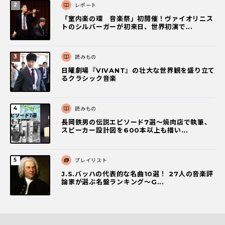
レポート
「室内楽の環 音楽祭」初開催！ヴァイオリニス
トのシルバーガーが初来日、世界初演で...
読みもの
日曜劇場『VIVANT』の壮大な世界観を盛り立て
るクラシック音楽
読みもの
長岡鉄男の伝説エピソード7選〜焼肉店で執筆、
スピーカー設計図を600本以上も描い...
プレイリスト
J.S.バッハの代表的な名曲10選！ 27人の音楽評
論家が選ぶ名盤ランキング〜G...