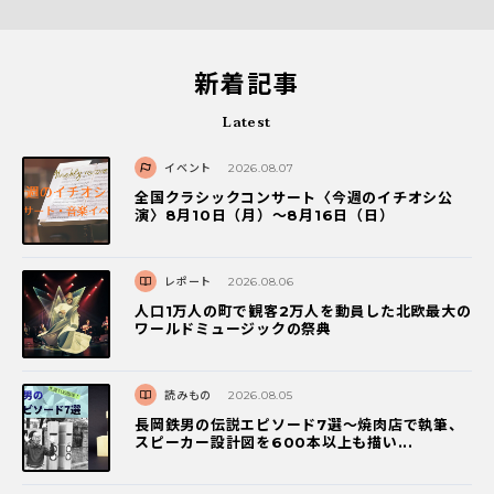
新着記事
Latest
イベント
2026.08.07
全国クラシックコンサート〈今週のイチオシ公
演〉8月10日（月）～8月16日（日）
レポート
2026.08.06
人口1万人の町で観客2万人を動員した北欧最大の
ワールドミュージックの祭典
読みもの
2026.08.05
長岡鉄男の伝説エピソード7選〜焼肉店で執筆、
スピーカー設計図を600本以上も描い...