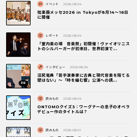
イベント
2026.08.04
弦楽器メッセ2026 in Tokyoが8月14～16日
に開催
レポート
2026.08.04
「室内楽の環 音楽祭」初開催！ヴァイオリニス
トのシルバーガーが初来日、世界初演で...
インタビュー
2026.08.04
沼尻竜典「若手演奏家に古典と現代音楽を隔てる
壁はない」～「時を編む響」公演への誘...
読みもの
2026.08.04
ONTOMOクイズ3：ワーグナーの息子のオペラ
デビュー作のタイトルは？
読みもの
2026.08.01