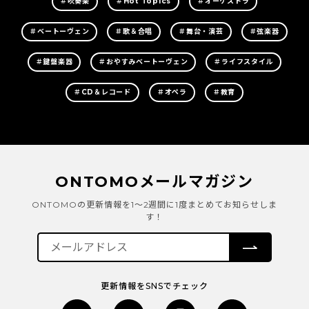
＃吹奏楽
＃Hot Topics
＃オーケストラ
＃ベートーヴェン
＃歌＆合唱
＃舞台・演芸
＃弦楽器
＃鍵盤楽器
＃おやすみベートーヴェン
＃ライフスタイル
＃CD＆レコード
＃オペラ
＃教育
ONTOMOメールマガジン
ONTOMOの更新情報を1～2週間に1度まとめてお知らせしま
す！
更新情報をSNSでチェック