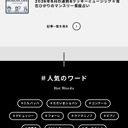
2026年8月の運勢&ラッキーミュージック☆青
石ひかりのマンスリー星座占い
記事一覧を見る
＃人気のワード
Hot Words
＃J.S.バッハ
＃ただいまショパン
＃コンクール
＃ドビュッシー
＃フォーレ
＃ラフマニノフ
＃ピアノ