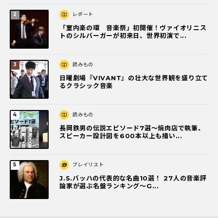
レポート
「室内楽の環 音楽祭」初開催！ヴァイオリニス
トのシルバーガーが初来日、世界初演で...
読みもの
日曜劇場『VIVANT』の壮大な世界観を盛り立て
るクラシック音楽
読みもの
長岡鉄男の伝説エピソード7選〜焼肉店で執筆、
スピーカー設計図を600本以上も描い...
プレイリスト
J.S.バッハの代表的な名曲10選！ 27人の音楽評
論家が選ぶ名盤ランキング〜G...