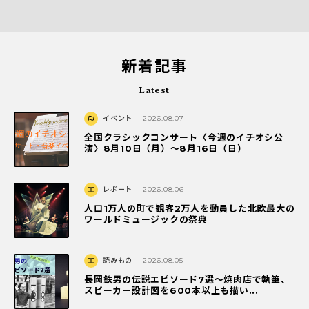
新着記事
Latest
イベント
2026.08.07
全国クラシックコンサート〈今週のイチオシ公
演〉8月10日（月）～8月16日（日）
レポート
2026.08.06
人口1万人の町で観客2万人を動員した北欧最大の
ワールドミュージックの祭典
読みもの
2026.08.05
長岡鉄男の伝説エピソード7選〜焼肉店で執筆、
スピーカー設計図を600本以上も描い...