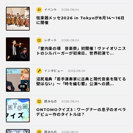
イベント
2026.08.04
弦楽器メッセ2026 in Tokyoが8月14～16日
に開催
レポート
2026.08.04
「室内楽の環 音楽祭」初開催！ヴァイオリニス
トのシルバーガーが初来日、世界初演で...
インタビュー
2026.08.04
沼尻竜典「若手演奏家に古典と現代音楽を隔てる
壁はない」～「時を編む響」公演への誘...
読みもの
2026.08.04
ONTOMOクイズ3：ワーグナーの息子のオペラ
デビュー作のタイトルは？
読みもの
2026.08.01