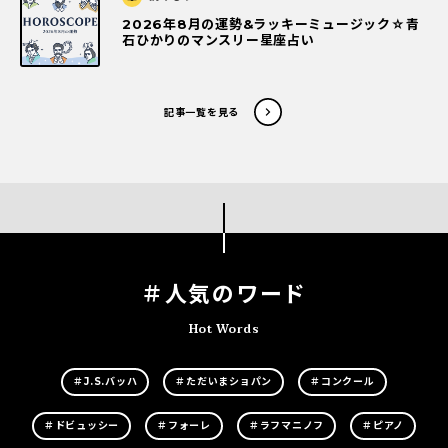
2026年8月の運勢&ラッキーミュージック☆青
石ひかりのマンスリー星座占い
記事一覧を見る
＃人気のワード
Hot Words
＃J.S.バッハ
＃ただいまショパン
＃コンクール
＃ドビュッシー
＃フォーレ
＃ラフマニノフ
＃ピアノ