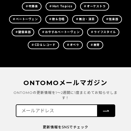
＃吹奏楽
＃Hot Topics
＃オーケストラ
＃ベートーヴェン
＃歌＆合唱
＃舞台・演芸
＃弦楽器
＃鍵盤楽器
＃おやすみベートーヴェン
＃ライフスタイル
＃CD＆レコード
＃オペラ
＃教育
ONTOMOメールマガジン
ONTOMOの更新情報を1～2週間に1度まとめてお知らせしま
す！
更新情報をSNSでチェック