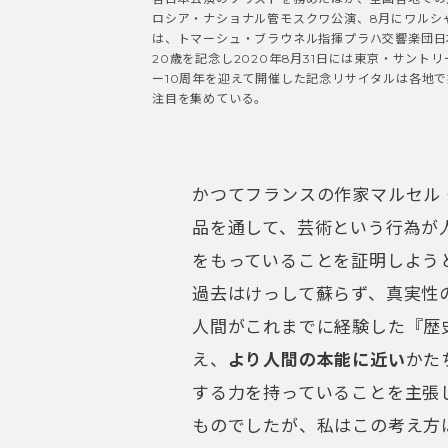
ロシア・ナショナル管モスクワ公演、8月にワルシャ
は、トマーシュ・ブラウネル指揮プラハ交響楽団日
20歳を記念し2020年8月31日には東京・サント
ー10周年を迎えて開催した記念リサイタルは各地
注目を集めている。
かつてフランスの作家マルセル
品を通して、芸術という行為が
をもっていることを証明しよう
過去はけっして蘇らず、真実性
人間がこれまでに経験した『歴
え、
より人間の本能に近い
かた
する力を持っていることを主張
ものでしたが、私はこの考え方