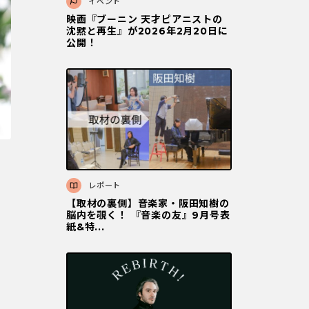
イベント
映画『ブーニン 天才ピアニストの
沈黙と再⽣』が2026年2⽉20⽇に
公開！
レポート
【取材の裏側】音楽家・阪田知樹の
脳内を覗く！ 『音楽の友』9月号表
紙&特...