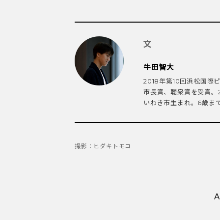
文
牛田智大
2018年第10回浜松国
市長賞、聴衆賞を受賞。2
いわき市生まれ。6歳まで.
撮影：ヒダキトモコ
A