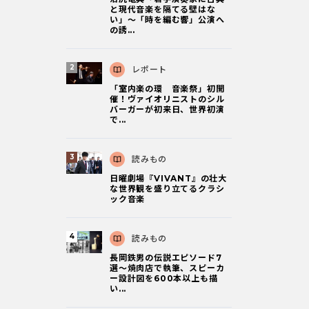
と現代音楽を隔てる壁はな
い」～「時を編む響」公演へ
の誘...
レポート
「室内楽の環 音楽祭」初開
催！ヴァイオリニストのシル
バーガーが初来日、世界初演
で...
読みもの
日曜劇場『VIVANT』の壮大
な世界観を盛り立てるクラシ
ック音楽
読みもの
長岡鉄男の伝説エピソード7
選〜焼肉店で執筆、スピーカ
ー設計図を600本以上も描
い...