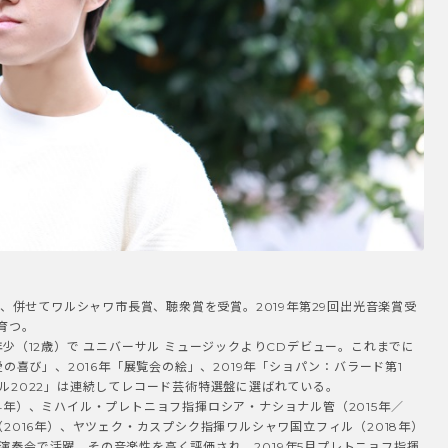
位、併せてワルシャワ市長賞、聴衆賞を受賞。2019年第29回出光音楽賞受
育つ。
年少（12歳）で ユニバーサル ミュージックよりCDデビュー。これまでに
愛の喜び」、2016年「展覧会の絵」、2019年「ショパン：バラード第1
ル2022」は連続してレコード芸術特選盤に選ばれている。
4年）、ミハイル・プレトニョフ指揮ロシア・ナショナル管（2015年／
2016年）、ヤツェク・カスプシク指揮ワルシャワ国立フィル（2018年）
演奏会で活躍。その音楽性を高く評価され、2019年5月プレトニョフ指揮