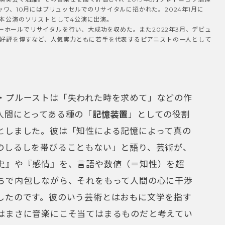
ワ、10月にはブリュッセルでのリサイタルに招かれた。2024年1月に
本公演のソリストとして4公演に出演。
リーホールでリサイタルを行い、大成功を収めた。また2022年3月、デビュ
で好評を博すなど、人気実力ともに若手を代表するピアニストの一人として
・プルーストは「失われた時を求めて」などの作
人間にとってある種の「
記憶装置
」としての役割
としました。彼は「知性による記憶によって真の
のしるしを帯びることもない」と語り、芸術が、
史』や『感情』を、言語や数値（＝知性）を超
ちで内包しながら、それをもって人間の心に干渉
したのです。彼のいう芸術とはおもに文学を指す
はまさに音楽にこそ当てはまるものだと考えてい