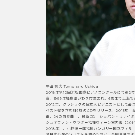
牛田 智大 Tomoharu Ushida
2018年第10回浜松国際ピアノコンクールにて第2
賞。1999年福島県いわき市生まれ。6歳まで上海で
2012年、クラシックの日本人ピアニストとして最
ベスト盤を含む計9枚のCDをリリース。2015年「
番、24の前奏曲」、最新CD「ショパン・リサイタ
シュテファン・ヴラダー指揮ウィーン室内管（201
2018年）、小林研一郎指揮ハンガリー国立フィル（
各日本公演のソリストを務めたほか、全国各地での