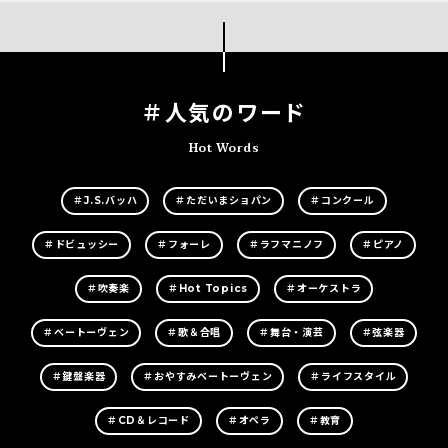
＃人気のワード
Hot Words
＃J.S.バッハ
＃ただいまショパン
＃コンクール
＃ドビュッシー
＃フォーレ
＃ラフマニノフ
＃ピアノ
＃吹奏楽
＃Hot Topics
＃オーケストラ
＃ベートーヴェン
＃歌＆合唱
＃舞台・演芸
＃弦楽器
＃鍵盤楽器
＃おやすみベートーヴェン
＃ライフスタイル
＃CD＆レコード
＃オペラ
＃教育