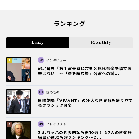
ランキング
Daily
Monthly
インタビュー
沼尻竜典「若手演奏家に古典と現代音楽を隔てる
壁はない」～「時を編む響」公演への誘...
読みもの
日曜劇場『VIVANT』の壮大な世界観を盛り立て
るクラシック音楽
プレイリスト
J.S.バッハの代表的な名曲10選！ 27人の音楽評
論家が選ぶ名盤ランキング〜G...