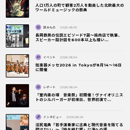
人口1万人の町で観客2万人を動員した北欧最大の
ワールドミュージックの祭典
読みもの
2026.08.05
長岡鉄男の伝説エピソード7選〜焼肉店で執筆、
スピーカー設計図を600本以上も描い...
イベント
2026.08.04
弦楽器メッセ2026 in Tokyoが8月14～16日
に開催
レポート
2026.08.04
「室内楽の環 音楽祭」初開催！ヴァイオリニス
トのシルバーガーが初来日、世界初演で...
インタビュー
2026.08.04
沼尻竜典「若手演奏家に古典と現代音楽を隔てる
壁はない」～「時を編む響」公演への誘...