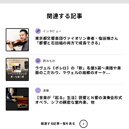
関連する記事
インタビュー
東京都交響楽団ヴァイオリン奏者・塩田脩さん
「都響と石田組の両方で成長できる」
読みもの
ラヴェル《ボレロ》の「新」名盤3選〜楽譜や楽
器のこだわり、ラヴェルの故郷のオーケ...
連載
【音楽が「起る」生活】読響とＮ響の演奏会形式
オペラ、シフの親密な室内楽、他
関連する記事一覧を見る