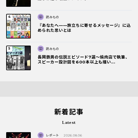
読みもの
『あなたへ――旅立ちに寄せるメッセージ』に込
められた思いとは
読みもの
長岡鉄男の伝説エピソード7選〜焼肉店で執筆、
スピーカー設計図を600本以上も描い...
新着記事
Latest
レポート
2026.08.06