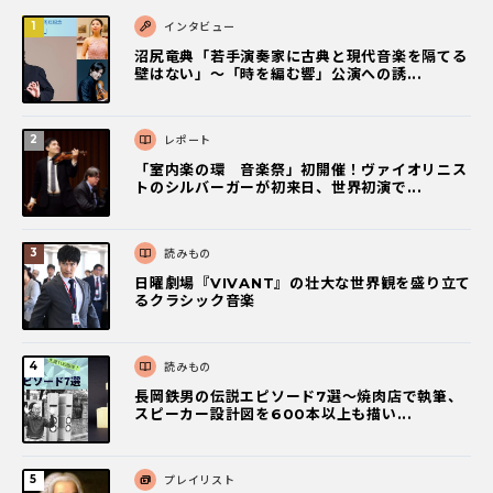
インタビュー
沼尻竜典「若手演奏家に古典と現代音楽を隔てる
壁はない」～「時を編む響」公演への誘...
レポート
「室内楽の環 音楽祭」初開催！ヴァイオリニス
トのシルバーガーが初来日、世界初演で...
読みもの
日曜劇場『VIVANT』の壮大な世界観を盛り立て
るクラシック音楽
読みもの
長岡鉄男の伝説エピソード7選〜焼肉店で執筆、
スピーカー設計図を600本以上も描い...
プレイリスト