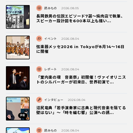
読みもの
2026.08.05
長岡鉄男の伝説エピソード7選〜焼肉店で執筆、
スピーカー設計図を600本以上も描い...
イベント
2026.08.04
弦楽器メッセ2026 in Tokyoが8月14～16日
に開催
レポート
2026.08.04
「室内楽の環 音楽祭」初開催！ヴァイオリニス
トのシルバーガーが初来日、世界初演で...
インタビュー
2026.08.04
沼尻竜典「若手演奏家に古典と現代音楽を隔てる
壁はない」～「時を編む響」公演への誘...
読みもの
2026.08.04