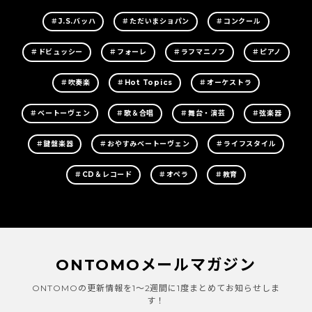
＃J.S.バッハ
＃ただいまショパン
＃コンクール
＃ドビュッシー
＃フォーレ
＃ラフマニノフ
＃ピアノ
＃吹奏楽
＃Hot Topics
＃オーケストラ
＃ベートーヴェン
＃歌＆合唱
＃舞台・演芸
＃弦楽器
＃鍵盤楽器
＃おやすみベートーヴェン
＃ライフスタイル
＃CD＆レコード
＃オペラ
＃教育
ONTOMOメールマガジン
ONTOMOの更新情報を1～2週間に1度まとめてお知らせしま
す！