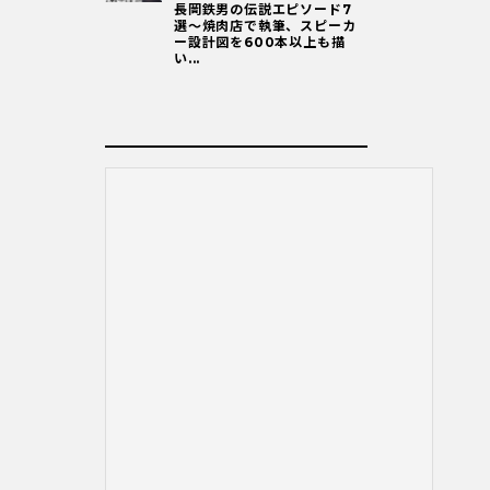
長岡鉄男の伝説エピソード7
選〜焼肉店で執筆、スピーカ
ー設計図を600本以上も描
い...