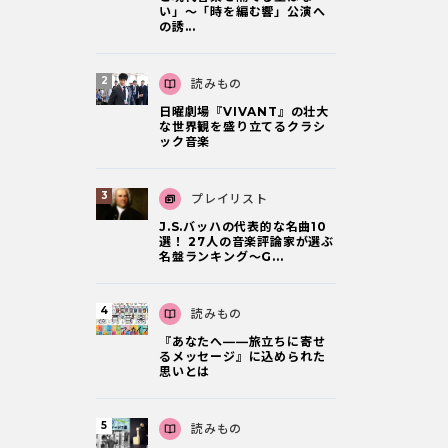
い」～「時を編む響」公演へ
の誘...
読みもの
日曜劇場『VIVANT』の壮大
な世界観を盛り立てるクラシ
ック音楽
プレイリスト
J.S.バッハの代表的な名曲10
選！ 27人の音楽評論家が選ぶ
名盤ランキング〜G...
読みもの
『あなたへ――旅立ちに寄せ
るメッセージ』に込められた
思いとは
読みもの