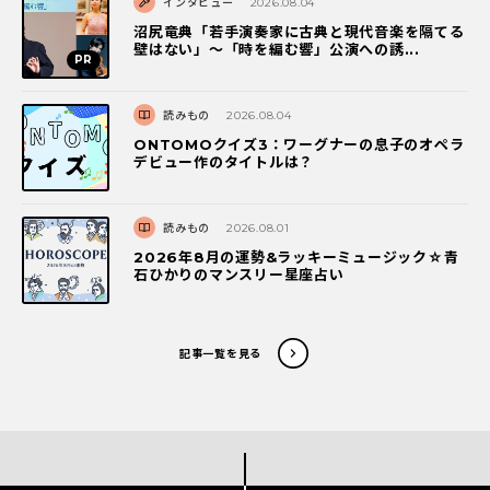
インタビュー
2026.08.04
沼尻竜典「若手演奏家に古典と現代音楽を隔てる
壁はない」～「時を編む響」公演への誘...
読みもの
2026.08.04
ONTOMOクイズ3：ワーグナーの息子のオペラ
デビュー作のタイトルは？
読みもの
2026.08.01
2026年8月の運勢&ラッキーミュージック☆青
石ひかりのマンスリー星座占い
記事一覧を見る