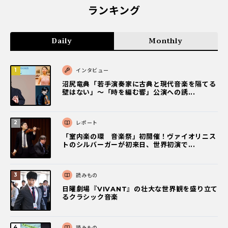
ランキング
Daily
Monthly
インタビュー
沼尻竜典「若手演奏家に古典と現代音楽を隔てる
壁はない」～「時を編む響」公演への誘...
レポート
「室内楽の環 音楽祭」初開催！ヴァイオリニス
トのシルバーガーが初来日、世界初演で...
読みもの
日曜劇場『VIVANT』の壮大な世界観を盛り立て
るクラシック音楽
読みもの