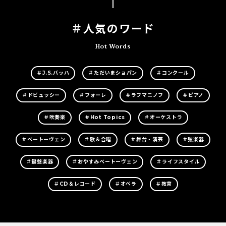
＃人気のワード
Hot Words
＃J.S.バッハ
＃ただいまショパン
＃コンクール
＃ドビュッシー
＃フォーレ
＃ラフマニノフ
＃ピアノ
＃吹奏楽
＃Hot Topics
＃オーケストラ
＃ベートーヴェン
＃歌＆合唱
＃舞台・演芸
＃弦楽器
＃鍵盤楽器
＃おやすみベートーヴェン
＃ライフスタイル
＃CD＆レコード
＃オペラ
＃教育