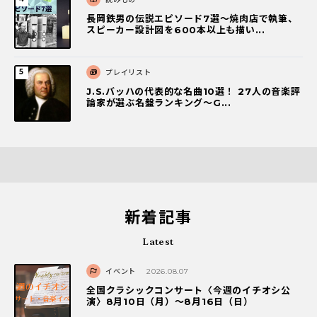
長岡鉄男の伝説エピソード7選〜焼肉店で執筆、
スピーカー設計図を600本以上も描い...
プレイリスト
J.S.バッハの代表的な名曲10選！ 27人の音楽評
論家が選ぶ名盤ランキング〜G...
新着記事
Latest
イベント
2026.08.07
全国クラシックコンサート〈今週のイチオシ公
演〉8月10日（月）～8月16日（日）