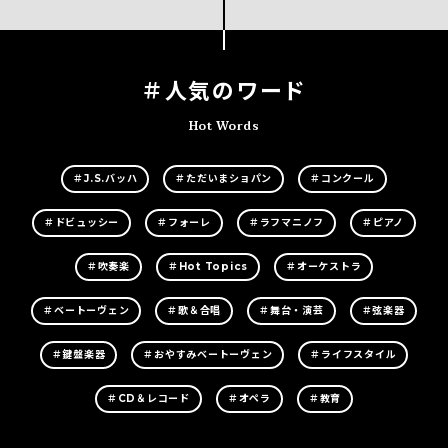
＃人気のワード
Hot Words
＃J.S.バッハ
＃ただいまショパン
＃コンクール
＃ドビュッシー
＃フォーレ
＃ラフマニノフ
＃ピアノ
＃吹奏楽
＃Hot Topics
＃オーケストラ
＃ベートーヴェン
＃歌＆合唱
＃舞台・演芸
＃弦楽器
＃鍵盤楽器
＃おやすみベートーヴェン
＃ライフスタイル
＃CD＆レコード
＃オペラ
＃教育