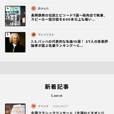
読みもの
長岡鉄男の伝説エピソード7選〜焼肉店で執筆、
スピーカー設計図を600本以上も描い...
プレイリスト
J.S.バッハの代表的な名曲10選！ 27人の音楽評
論家が選ぶ名盤ランキング〜G...
新着記事
Latest
イベント
2026.08.07
全国クラシックコンサート〈今週のイチオシ公