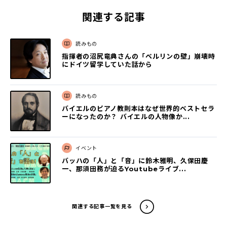
関連する記事
読みもの
指揮者の沼尻竜典さんの「ベルリンの壁」崩壊時
にドイツ留学していた話から
読みもの
バイエルのピアノ教則本はなぜ世界的ベストセラ
ーになったのか？ バイエルの人物像か...
イベント
バッハの「人」と「音」に鈴木雅明、久保田慶
一、那須田務が迫るYoutubeライブ...
関連する記事一覧を見る