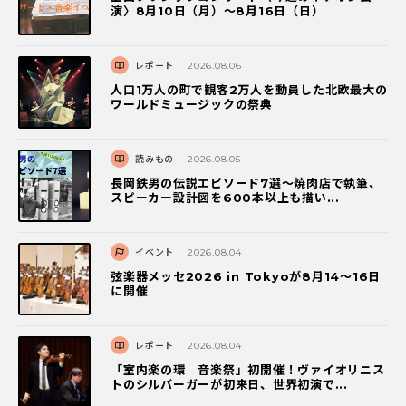
演〉8月10日（月）～8月16日（日）
レポート
2026.08.06
人口1万人の町で観客2万人を動員した北欧最大の
ワールドミュージックの祭典
読みもの
2026.08.05
長岡鉄男の伝説エピソード7選〜焼肉店で執筆、
スピーカー設計図を600本以上も描い...
イベント
2026.08.04
弦楽器メッセ2026 in Tokyoが8月14～16日
に開催
レポート
2026.08.04
「室内楽の環 音楽祭」初開催！ヴァイオリニス
トのシルバーガーが初来日、世界初演で...