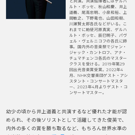
と共演。共演指揮者にはゲルハ
ルト・ボッセ、秋山和慶、井上
道義、尾高忠明、小泉和裕、上
岡敏之、下野竜也、山田和樹、
川瀬賢太郎各氏などがいる。こ
れまでに勅使河原真実、ゲルハ
ルト・ボッセ、辰巳明子、パヴ
ェル・ヴェルニコフの各氏に師
事。国内外の音楽祭でジャン・
ジャック・カントロフ、アナ・
チュマチェンコ各氏のマスター
クラスを受ける。2019年第29
回出光音楽賞受賞。2022年4
月、NHK交響楽団ゲスト・アシ
スタント・コンサートマスタ
ー、2023年4月よりゲスト・コ
ンサートマスター。
幼少の頃から井上道義と共演するなど優れた才能が認
められ、その後ソリストとして活躍してきた俊英で、
内外の多くの賞を勝ち取るなど、もちろん世界水準の