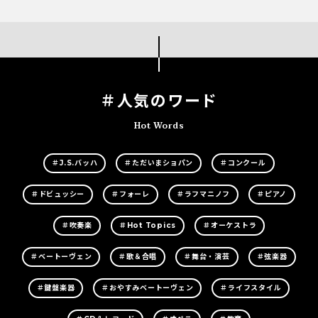
＃人気のワード
Hot Words
＃J.S.バッハ
＃ただいまショパン
＃コンクール
＃ドビュッシー
＃フォーレ
＃ラフマニノフ
＃ピアノ
＃吹奏楽
＃Hot Topics
＃オーケストラ
＃ベートーヴェン
＃歌＆合唱
＃舞台・演芸
＃弦楽器
＃鍵盤楽器
＃おやすみベートーヴェン
＃ライフスタイル