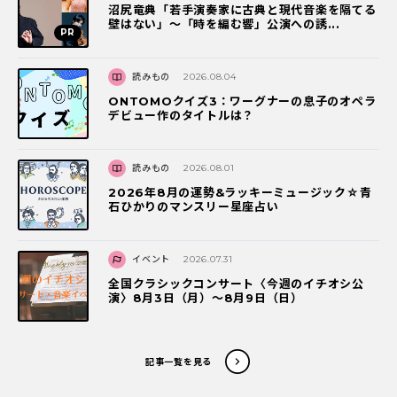
沼尻竜典「若手演奏家に古典と現代音楽を隔てる
壁はない」～「時を編む響」公演への誘...
読みもの
2026.08.04
ONTOMOクイズ3：ワーグナーの息子のオペラ
デビュー作のタイトルは？
読みもの
2026.08.01
2026年8月の運勢&ラッキーミュージック☆青
石ひかりのマンスリー星座占い
イベント
2026.07.31
全国クラシックコンサート〈今週のイチオシ公
演〉8月3日（月）～8月9日（日）
記事一覧を見る