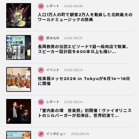
レポート
2026.08.06
人口1万人の町で観客2万人を動員した北欧最大の
ワールドミュージックの祭典
読みもの
2026.08.05
長岡鉄男の伝説エピソード7選〜焼肉店で執筆、
スピーカー設計図を600本以上も描い...
イベント
2026.08.04
弦楽器メッセ2026 in Tokyoが8月14～16日
に開催
レポート
2026.08.04
「室内楽の環 音楽祭」初開催！ヴァイオリニス
トのシルバーガーが初来日、世界初演で...
インタビュー
2026.08.04