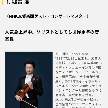
1. 郷古 廉
（NHK交響楽団ゲスト・コンサートマスター）
人気急上昇中。ソリストとしても世界水準の音
楽性
郷古 廉 Sunao Goko
1993年12月2日生まれ。宮城県
多賀城市出身。2006年第11回ユ
ーディ・メニューイン青少年国
際ヴァイオリンコンクールジュ
ニア部門第1位（史上最年少優
勝）。2013年8月ティボール・
ヴァルガ・シオン国際ヴァイオ
リン・コンクール優勝ならびに
聴衆賞・現代曲賞を受賞。
2007年12月のデビュー以来、
全国各地のプロ・オーケストラ