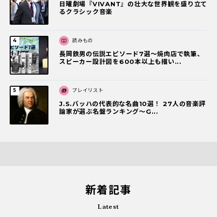
日曜劇場『VIVANT』の壮大な世界観を盛り立て
るクラシック音楽
読みもの
長岡鉄男の伝説エピソード7選〜焼肉店で執筆、
スピーカー設計図を600本以上も描い...
プレイリスト
J.S.バッハの代表的な名曲10選！ 27人の音楽評
論家が選ぶ名盤ランキング〜G...
新着記事
Latest