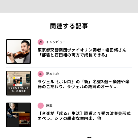
関連する記事
インタビュー
東京都交響楽団ヴァイオリン奏者・塩田脩さん
「都響と石田組の両方で成長できる」
読みもの
ラヴェル《ボレロ》の「新」名盤3選〜楽譜や楽
器のこだわり、ラヴェルの故郷のオーケ...
連載
【音楽が「起る」生活】読響とＮ響の演奏会形式
オペラ、シフの親密な室内楽、他