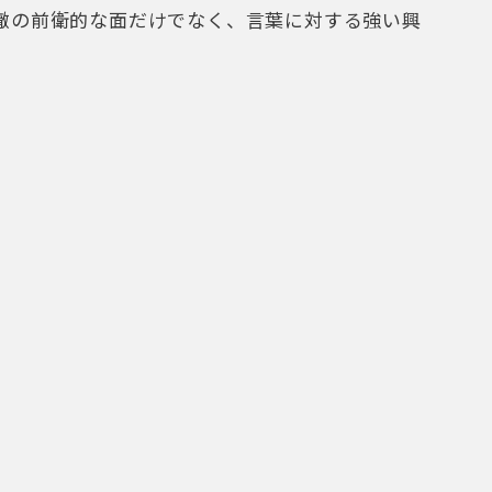
manuel PAHUD 1970-）
フルート界のスター。 1970年ジュネーヴ生ま
デボスト、マリオン、ラルデ、アルトー、ニコレ
ジュネーヴの両国際コンクールで優勝。93年ベル