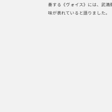
エマニュエル・パユ （Em
人気と実力の双方を兼ね備えた
れ。ブリュネル、グラーフ、
に学ぶ。 89年神戸、92年