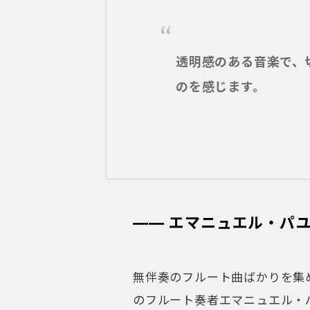
―― エマニュエル・パユ
無伴奏のフルート曲ばかりを集
のフルート奏者エマニュエル・
奏する《ヴォイス》には、武満
味が表れていると語りました。