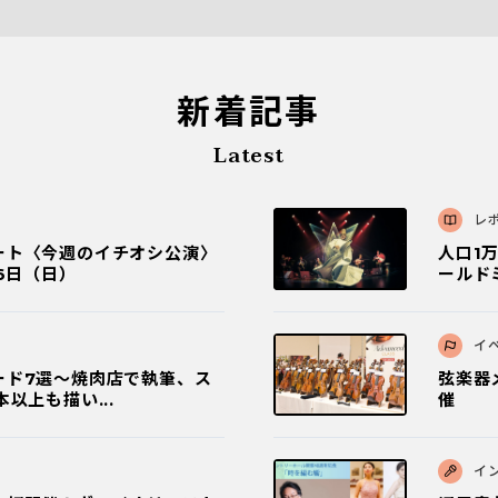
新着記事
Latest
レ
ート〈今週のイチオシ公演〉
人口1
6日（日）
ールド
イ
ード7選〜焼肉店で執筆、ス
弦楽器メ
以上も描い...
催
イ
」初開催！ヴァイオリニスト
沼尻竜
、世界初演で...
はない