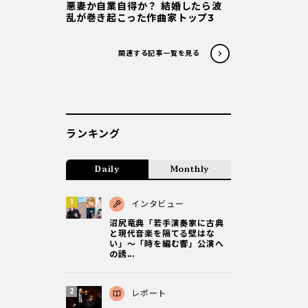
悪妻か自業自得か？ 結婚したら波
乱が巻き起こった作曲家トップ3
関連する記事一覧を見る
ランキング
Daily
Monthly
インタビュー
沼尻竜典「若手演奏家に古典
と現代音楽を隔てる壁はな
い」～「時を編む響」公演へ
の誘...
レポート