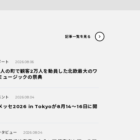
記事一覧を見る
ポート
2026.08.06
万人の町で観客2万人を動員した北欧最大のワ
ミュージックの祭典
ベント
2026.08.04
ッセ2026 in Tokyoが8月14～16日に開
ンタビュー
2026.08.04
典「若手演奏家に古典と現代音楽を隔てる壁
」～「時を編む響」公演への誘...