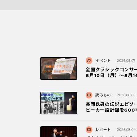
イベント
2026.08.07
全国クラシックコンサ
8月10日（月）～8月1
読みもの
2026.08.05
長岡鉄男の伝説エピソ
ピーカー設計図を600本
レポート
2026.08.04
「室内楽の環 音楽祭
のシルバーガーが初来日