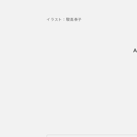
イラスト：駿高泰子
透明感のある音楽で、
のを感じます。