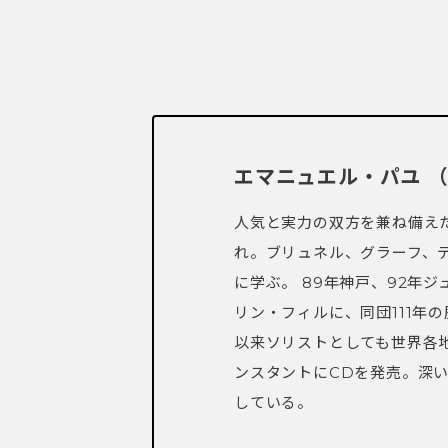
リン・フィルに、同団111年
以来ソリストとしても世界各
ンスタントにCDを発売。深
している。
ツイートする
＃日めくりオントモ語録
＃レコー
＃CD＆レコード
＃管楽器