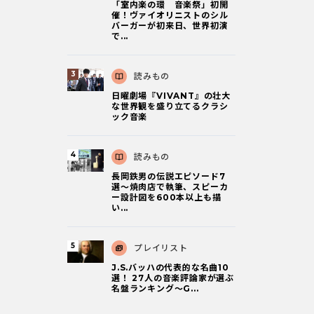
「室内楽の環 音楽祭」初開
催！ヴァイオリニストのシル
バーガーが初来日、世界初演
で...
読みもの
日曜劇場『VIVANT』の壮大
な世界観を盛り立てるクラシ
ック音楽
読みもの
長岡鉄男の伝説エピソード7
選〜焼肉店で執筆、スピーカ
ー設計図を600本以上も描
い...
プレイリスト
J.S.バッハの代表的な名曲10
選！ 27人の音楽評論家が選ぶ
名盤ランキング〜G...