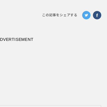
この記事をシェアする
切り詰められた俳句の世界に通じるも
（武満徹：《ヴォイス》について）