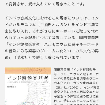
で変質させ、受け入れていく現象のことです。
インドの音楽文化におけるこの現象については、イン
ドがハルモニウム（手漕ぎオルガン）をインド古典音
楽に取り入れ、それがさらにキーボードに取って代わ
られていった現象について論考している、岡田恵美著
『インド鍵盤楽器考 ハルモニウムと電子キーボード
の普及にみる楽器のグローカル化とローカル文化の再
編』（渓水社）で詳しく論じられています。
岡田恵美著『インド鍵盤楽器
考 ハルモニウムと電子キーボ
ードの普及にみる楽器のグロー
カル化とローカル文化の再編』
（渓水社／2016）。インド古典
音楽文化における西洋楽器や電
子楽器への許容範囲の広さに着
目し、特にハルモニウムと電子