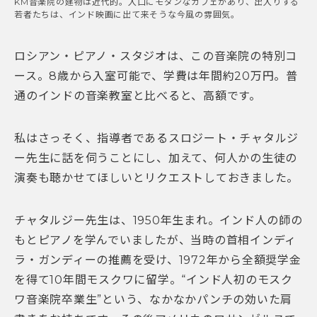
KM音楽院の建物は近代的。入口にモダンなカフェがあり、出入りする
若者たちは、インド映画に出て来そうな今風の雰囲気。
ロシアン・ピアノ・スタジオは、この音楽院の特別コ
ース。8歳から入室可能で、学費は年間約20万円。普
通のインドの音楽教室と比べると、高額です。
私はさっそく、指導者であるスロジート・チャタルジ
ー先生に話を伺うことにし、加えて、何人かの生徒の
演奏も聴かせてほしいとリクエストしておきました。
チャタルジー先生は、1950年生まれ。インド人の師の
もとピアノを学んでいましたが、当時の首相インディ
ラ・ガンディーの推薦を受け、1972年から全額奨学金
を得て10年間モスクワに留学。“インド人初のモスク
ワ音楽院卒業生”という、なかなかパンチの効いた肩