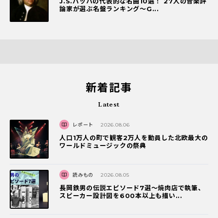
J.S.バッハの代表的な名曲10選！ 27人の音楽評
論家が選ぶ名盤ランキング〜G...
新着記事
Latest
レポート
2026.08.06
人口1万人の町で観客2万人を動員した北欧最大の
ワールドミュージックの祭典
読みもの
2026.08.05
長岡鉄男の伝説エピソード7選〜焼肉店で執筆、
スピーカー設計図を600本以上も描い...