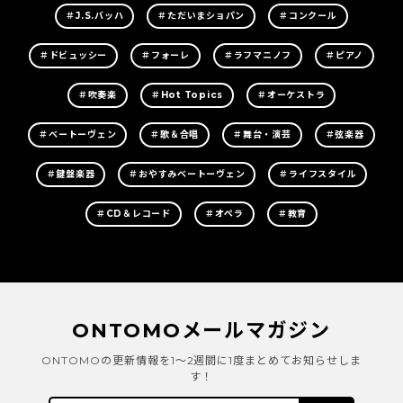
＃J.S.バッハ
＃ただいまショパン
＃コンクール
＃ドビュッシー
＃フォーレ
＃ラフマニノフ
＃ピアノ
＃吹奏楽
＃Hot Topics
＃オーケストラ
＃ベートーヴェン
＃歌＆合唱
＃舞台・演芸
＃弦楽器
＃鍵盤楽器
＃おやすみベートーヴェン
＃ライフスタイル
＃CD＆レコード
＃オペラ
＃教育
ONTOMOメールマガジン
ONTOMOの更新情報を1～2週間に1度まとめてお知らせしま
す！