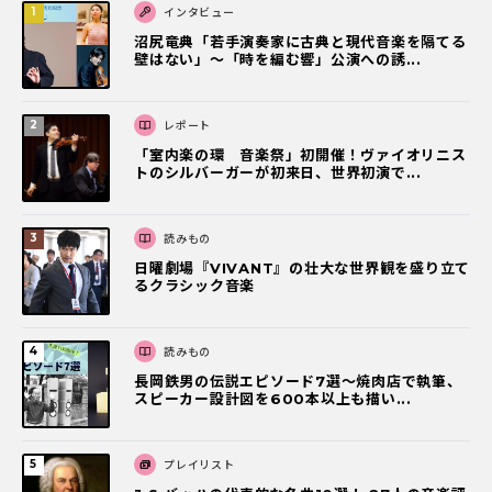
インタビュー
沼尻竜典「若手演奏家に古典と現代音楽を隔てる
壁はない」～「時を編む響」公演への誘...
レポート
「室内楽の環 音楽祭」初開催！ヴァイオリニス
トのシルバーガーが初来日、世界初演で...
読みもの
日曜劇場『VIVANT』の壮大な世界観を盛り立て
るクラシック音楽
読みもの
長岡鉄男の伝説エピソード7選〜焼肉店で執筆、
スピーカー設計図を600本以上も描い...
プレイリスト