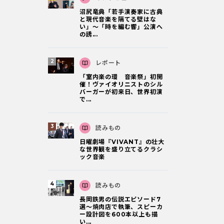
沼尻竜典「若手演奏家に古典
と現代音楽を隔てる壁はな
い」～「時を編む響」公演へ
の誘...
レポート
「室内楽の環 音楽祭」初開
催！ヴァイオリニストのシル
バーガーが初来日、世界初演
で...
読みもの
日曜劇場『VIVANT』の壮大
な世界観を盛り立てるクラシ
ック音楽
読みもの
長岡鉄男の伝説エピソード7
選〜焼肉店で執筆、スピーカ
ー設計図を600本以上も描
い...