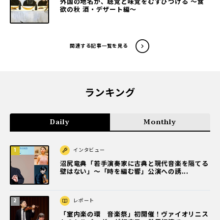
外国の地名が、聴覚と味覚をむすびつける ～食
欲の秋 酒・デザート編～
関連する記事一覧を見る
ランキング
Daily
Monthly
インタビュー
沼尻竜典「若手演奏家に古典と現代音楽を隔てる
壁はない」～「時を編む響」公演への誘...
レポート
「室内楽の環 音楽祭」初開催！ヴァイオリニス