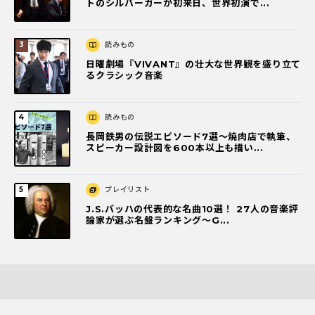
トのシルバーガーが初来日、世界初演で...
読みもの
日曜劇場『VIVANT』の壮大な世界観を盛り立て
るクラシック音楽
読みもの
長岡鉄男の伝説エピソード7選〜焼肉店で執筆、
スピーカー設計図を600本以上も描い...
プレイリスト
J.S.バッハの代表的な名曲10選！ 27人の音楽評
論家が選ぶ名盤ランキング〜G...