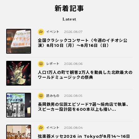
新着記事
Latest
イベント
2026.08.07
全国クラシックコンサート〈今週のイチオシ公
演〉8月10日（月）～8月16日（日）
レポート
2026.08.06
人口1万人の町で観客2万人を動員した北欧最大の
ワールドミュージックの祭典
読みもの
2026.08.05
長岡鉄男の伝説エピソード7選〜焼肉店で執筆、
スピーカー設計図を600本以上も描い...
イベント
2026.08.04
弦楽器メッセ2026 in Tokyoが8月14～16日