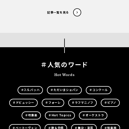
記事一覧を見る
＃人気のワード
Hot Words
＃J.S.バッハ
＃ただいまショパン
＃コンクール
＃ドビュッシー
＃フォーレ
＃ラフマニノフ
＃ピアノ
＃吹奏楽
＃Hot Topics
＃オーケストラ
＃ベートーヴェン
＃歌＆合唱
＃舞台・演芸
＃弦楽器