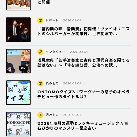
に開催
レポート
2026.08.04
「室内楽の環 音楽祭」初開催！ヴァイオリニス
トのシルバーガーが初来日、世界初演で...
インタビュー
2026.08.04
沼尻竜典「若手演奏家に古典と現代音楽を隔てる
壁はない」～「時を編む響」公演への誘...
読みもの
2026.08.04
ONTOMOクイズ3：ワーグナーの息子のオペラ
デビュー作のタイトルは？
読みもの
2026.08.01
2026年8月の運勢&ラッキーミュージック☆青
石ひかりのマンスリー星座占い