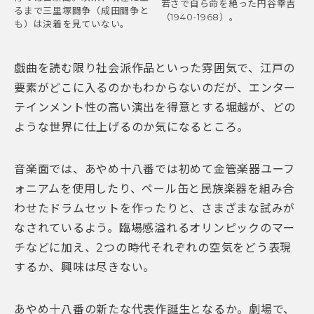
若さで自ら命を絶った円谷幸吉
るまで三里塚闘争（成田闘争と
（1940-1968）。
も）は決着を見ていない。
戯曲を読む限り社会派作品といった雰囲気で、江戸の
要素がどこに入るのかもわからないのだが、エンター
テインメント性の高い演出を得意とする堀越が、どの
ような世界に仕上げるのか気になるところ。
音楽面では、あやめ十八番では初めて金管楽器ユーフ
ォニアムを使用したり、ペール缶と民族楽器を組み合
わせたドラムセットを作ったりと、さまざまな試みが
なされているよう。臨場感溢れるオリンピックのマー
チなどに加え、2つの時代それぞれの空気をどう表現
するか、興味は尽きない。
あやめ十八番の新たな代表作誕生となるか。劇場で、