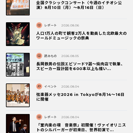
全国クラシックコンサート〈今週のイチオシ公
演〉8月10日（月）～8月16日（日）
レポート
2026.08.06
人口1万人の町で観客2万人を動員した北欧最大の
ワールドミュージックの祭典
読みもの
2026.08.05
長岡鉄男の伝説エピソード7選〜焼肉店で執筆、
スピーカー設計図を600本以上も描い...
イベント
2026.08.04
弦楽器メッセ2026 in Tokyoが8月14～16日
に開催
レポート
2026.08.04
「室内楽の環 音楽祭」初開催！ヴァイオリニス
トのシルバーガーが初来日、世界初演で...