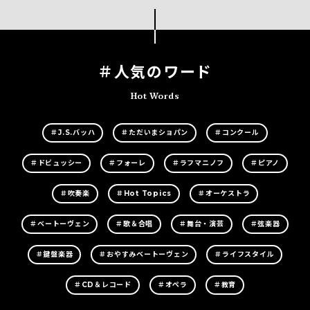
＃人気のワード
Hot Words
＃J.S.バッハ
＃ただいまショパン
＃コンクール
＃ドビュッシー
＃フォーレ
＃ラフマニノフ
＃ピアノ
＃吹奏楽
＃Hot Topics
＃オーケストラ
＃ベートーヴェン
＃歌＆合唱
＃舞台・演芸
＃弦楽器
＃鍵盤楽器
＃おやすみベートーヴェン
＃ライフスタイル
＃CD＆レコード
＃オペラ
＃教育