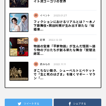
イト流ゴーゴリの世界
イベント
2023.01.27
フィクションにおけるリアルとは？〜木ノ
下歌舞伎×岡田利規が生み出す新たな『桜
姫東...
記事
2022.12.03
物語の宝庫『平家物語』が生んだ怪談〜語
り物のプロたちが創る新たな舞台『琵琶法
師耳...
読みもの
2022.11.11
ぎこちない動き、シューベルトとベケット
で「生と死のはざま」を描くマギー・マラ
ン『...
ツイートする
シェアする