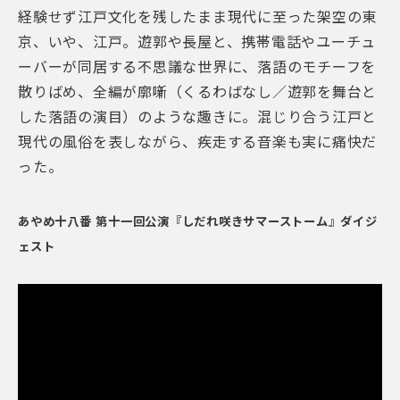
経験せず江戸文化を残したまま現代に至った架空の東
京、いや、江戸。遊郭や長屋と、携帯電話やユーチュ
ーバーが同居する不思議な世界に、落語のモチーフを
散りばめ、全編が廓噺（くるわばなし／遊郭を舞台と
した落語の演目）のような趣きに。混じり合う江戸と
現代の風俗を表しながら、疾走する音楽も実に痛快だ
った。
あやめ十八番 第十一回公演『しだれ咲きサマーストーム』ダイジ
ェスト