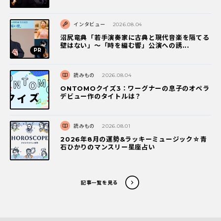
インタビュー
2026.08.04
沼尻竜典「若手演奏家に古典と現代音楽を隔てる
壁はない」～「時を編む響」公演への誘...
読みもの
2026.08.04
ONTOMOクイズ3：ワーグナーの息子のオペラ
デビュー作のタイトルは？
読みもの
2026.08.01
2026年8月の運勢&ラッキーミュージック☆青
石ひかりのマンスリー星座占い
記事一覧を見る