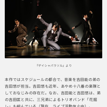
『ゲイシャパラソル』より
本作ではスケジュールの都合で、音楽を吉田能の弟の
吉田悠が担当。吉田悠も近年、あやめ十八番の楽隊と
しておなじみの存在だ。なお、吉田能と吉田悠は、弟
の吉田匡と共に、三兄弟によるトリオバンド「花掘
レ」も組んでいる（現在、ライブ活動休止中）。