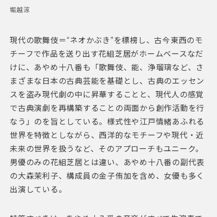
堀越涼
現代の歌舞伎＝“ネオかぶき”を標榜し、古今東西のモ
チーフで作品を送り出す花組芝居がホームベースなだ
けに、あやめ十八番も「歌舞伎、能、浄瑠璃など、さ
まざまな日本の古典芸能を基礎とし、古典のエッセン
スを盗み現代劇の中に昇華することと、現代人の感覚
で古典演劇を再構築することの両面から創作活動を行
なう」のを旨としている。様式性や江戸情緒あふれる
世界を特徴としながら、西洋的なモチーフや現代・近
未来の世界を扱うなど、そのアプローチもユニーク。
男優のみの花組芝居とは違い、あやめ十八番の副代表
の大森茉利子、構成員の金子侑加を含め、女優も多く
出演している。