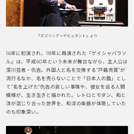
『ダズリング＝デビュタント』より
16年に初演され、18年に再演された『ゲイシャパラソ
ル』は、平成60年という未来が舞台ながら、主人公は
深川芸者・仇吉。外国人と名を交換する“戸籍売買”が
流行るなか、名を売らないことで「日本人の鑑」とし
て“名を上げた”仇吉の哀しい事情や、彼女を巡る人間
模様が、生き生きと描かれた。レトロとモダン、和と
洋が混じり合った世界を、和洋の楽器が体現していた
のも印象深い。