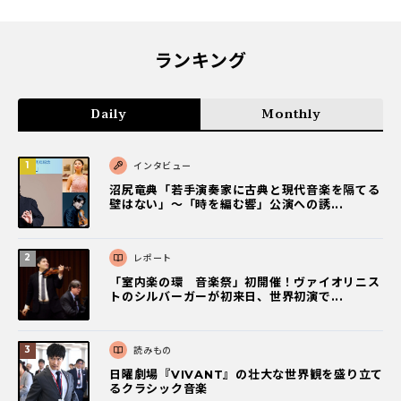
ランキング
Daily
Monthly
インタビュー
沼尻竜典「若手演奏家に古典と現代音楽を隔てる
壁はない」～「時を編む響」公演への誘...
レポート
「室内楽の環 音楽祭」初開催！ヴァイオリニス
トのシルバーガーが初来日、世界初演で...
読みもの
日曜劇場『VIVANT』の壮大な世界観を盛り立て
るクラシック音楽