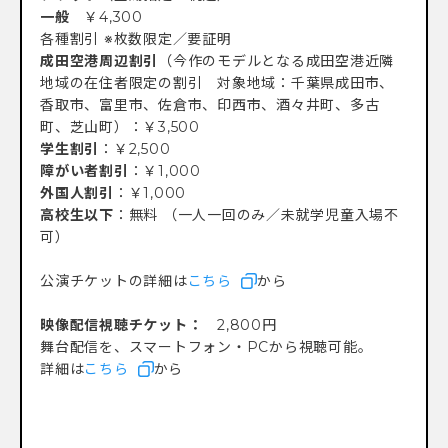
一般
￥4,300
各種割引 ※枚数限定／要証明
成田空港周辺割引
（今作のモデルとなる成田空港近隣
地域の在住者限定の割引 対象地域：千葉県成田市、
香取市、富里市、佐倉市、印西市、酒々井町、多古
町、芝山町）：￥3,500
学生割引
：￥2,500
障がい者割引
：￥1,000
外国人割引
：￥1,000
高校生以下
：無料 （一人一回のみ／未就学児童入場不
可）
公演チケットの詳細は
こちら
から
映像配信視聴チケット：
2,800円
舞台配信を、スマートフォン・PCから視聴可能。
詳細は
こちら
から