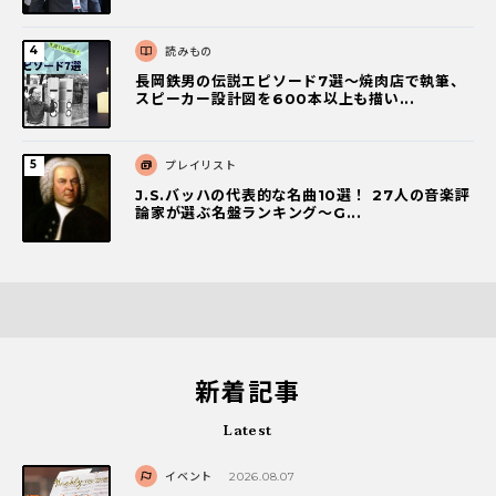
読みもの
長岡鉄男の伝説エピソード7選〜焼肉店で執筆、
スピーカー設計図を600本以上も描い...
プレイリスト
J.S.バッハの代表的な名曲10選！ 27人の音楽評
論家が選ぶ名盤ランキング〜G...
新着記事
Latest
イベント
2026.08.07