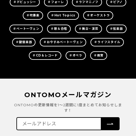
＃ドビュッシー
＃フォーレ
＃ラフマニノフ
＃ピアノ
＃吹奏楽
＃Hot Topics
＃オーケストラ
＃ベートーヴェン
＃歌＆合唱
＃舞台・演芸
＃弦楽器
＃鍵盤楽器
＃おやすみベートーヴェン
＃ライフスタイル
＃CD＆レコード
＃オペラ
＃教育
ONTOMOメールマガジン
ONTOMOの更新情報を1～2週間に1度まとめてお知らせしま
す！