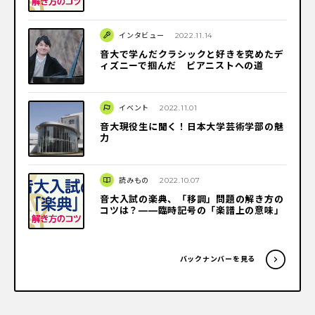
インタビュー
2022.11.14
音大で学んだクラシックと好きを究めたデ
ィズニーで掴んだ ピアニストへの道
イベント
2022.11.01
音大現役生に聞く！日本大学芸術学部の魅
力
読みもの
2022.10.07
音大入試の楽典、「移調」問題の解き方の
コツは？――臨時記号の「楽譜上の意味」
バックナンバーを見る