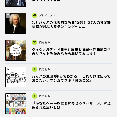
プレイリスト
J.S.バッハの代表的な名曲10選！ 27人の音楽評
論家が選ぶ名盤ランキング〜G...
読みもの
ヴィヴァルディ《四季》解説と名盤～作曲家自作
のソネットを読みながら聴いてみよう！
読みもの
バッハの生涯が5分でわかる！ これだけは知って
おきたい、マンガで学ぶ「音楽の父」
読みもの
『あなたへ――旅立ちに寄せるメッセージ』に込
められた思いとは