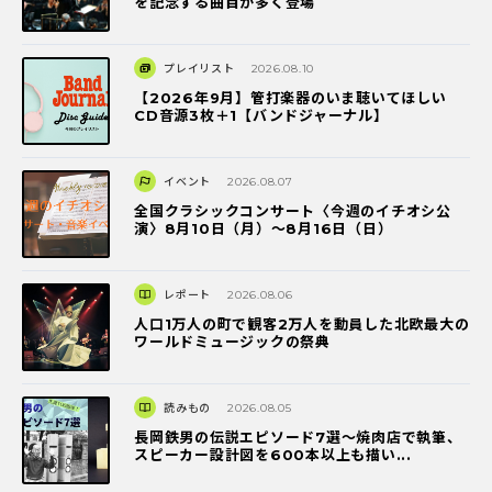
を記念する曲目が多く登場
プレイリスト
2026.08.10
【2026年9月】管打楽器のいま聴いてほしい
CD音源3枚＋1【バンドジャーナル】
イベント
2026.08.07
全国クラシックコンサート〈今週のイチオシ公
演〉8月10日（月）～8月16日（日）
レポート
2026.08.06
人口1万人の町で観客2万人を動員した北欧最大の
ワールドミュージックの祭典
読みもの
2026.08.05
長岡鉄男の伝説エピソード7選〜焼肉店で執筆、
スピーカー設計図を600本以上も描い...