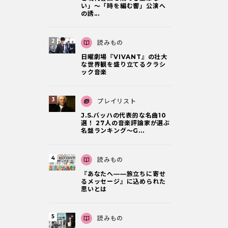
い」～「時を編む響」公演へ
の誘...
読みもの
日曜劇場『VIVANT』の壮大
な世界観を盛り立てるクラシ
ック音楽
プレイリスト
J.S.バッハの代表的な名曲10
選！ 27人の音楽評論家が選ぶ
名盤ランキング〜G...
読みもの
『あなたへ――旅立ちに寄せ
るメッセージ』に込められた
思いとは
読みもの