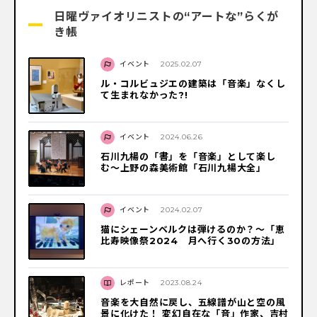
日曜ヴァイオリニストの“アートな”らくが
き帳
イベント
2025.02.07
ル・コルビュジエの建築は「音楽」なくし
て生まれなかった?!
イベント
2024.06.26
石川九楊の「書」を「音楽」として楽し
む〜上野の森美術館「石川九楊大全」
イベント
2024.02.07
猫にシェーンベルクは弾けるのか？〜「恵
比寿映像祭2024 月へ行く30の方法」
レポート
2023.08.24
音楽を大自然に戻し、五線譜が山と空の風
景に化けた！ 変幻自在な「音」作家、吉村