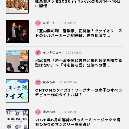
弦楽器メッセ2026 in Tokyoが8月14～16日
に開催
レポート
2026.08.04
「室内楽の環 音楽祭」初開催！ヴァイオリニス
トのシルバーガーが初来日、世界初演で...
インタビュー
2026.08.04
沼尻竜典「若手演奏家に古典と現代音楽を隔てる
壁はない」～「時を編む響」公演への誘...
読みもの
2026.08.04
ONTOMOクイズ3：ワーグナーの息子のオペラ
デビュー作のタイトルは？
読みもの
2026.08.01
2026年8月の運勢&ラッキーミュージック☆青
石ひかりのマンスリー星座占い