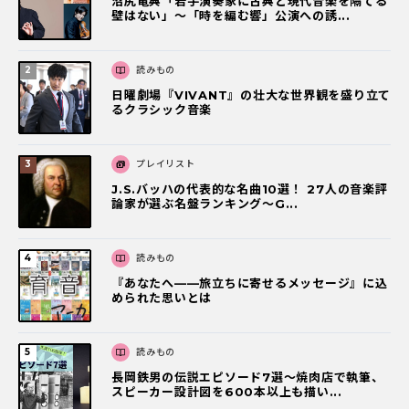
沼尻竜典「若手演奏家に古典と現代音楽を隔てる
壁はない」～「時を編む響」公演への誘...
読みもの
日曜劇場『VIVANT』の壮大な世界観を盛り立て
るクラシック音楽
プレイリスト
J.S.バッハの代表的な名曲10選！ 27人の音楽評
論家が選ぶ名盤ランキング〜G...
読みもの
『あなたへ――旅立ちに寄せるメッセージ』に込
められた思いとは
読みもの
長岡鉄男の伝説エピソード7選〜焼肉店で執筆、
スピーカー設計図を600本以上も描い...