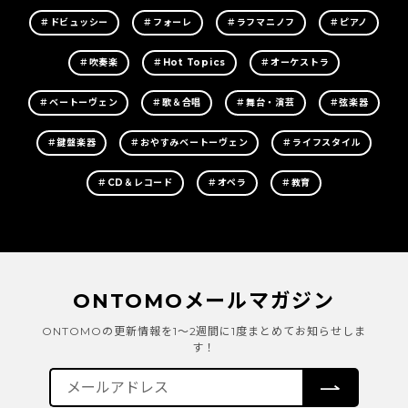
＃ドビュッシー
＃フォーレ
＃ラフマニノフ
＃ピアノ
＃吹奏楽
＃Hot Topics
＃オーケストラ
＃ベートーヴェン
＃歌＆合唱
＃舞台・演芸
＃弦楽器
＃鍵盤楽器
＃おやすみベートーヴェン
＃ライフスタイル
＃CD＆レコード
＃オペラ
＃教育
ONTOMOメールマガジン
ONTOMOの更新情報を1～2週間に1度まとめてお知らせしま
す！