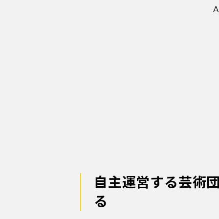
自主運営する芸術
る
1960年代から打楽器奏者とし
入団。演奏活動後、同フィルの
石丸恭一さん
は、誇らしげに語
石丸
「こう行くと決めたら、動
ちは何をするのも最初です。決
（笑）。
動きが早い——その理由は極め
ストラ
だからです。ウィーン・フ