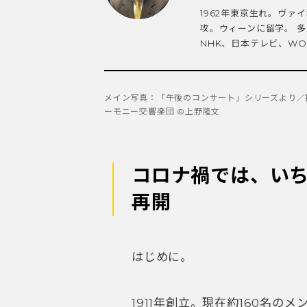
1962年東京生れ。ヴ
攻。ウィーンに留学。 多
NHK、日本テレビ、WOW
メイン写真：「午後のコンサート」シリーズより／
ーモニー交響楽団 ©️上野隆文
コロナ禍では、い
再開
はじめに。
1911年創立。現在約160名の