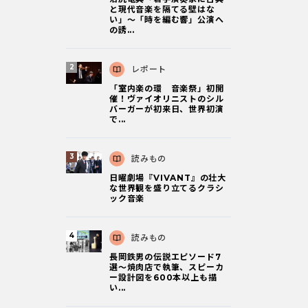
と現代音楽を隔てる壁はな
い」～「時を編む響」公演へ
の誘...
レポート
「室内楽の環 音楽祭」初開
催！ヴァイオリニストのシル
バーガーが初来日、世界初演
で...
読みもの
日曜劇場『VIVANT』の壮大
な世界観を盛り立てるクラシ
ック音楽
読みもの
長岡鉄男の伝説エピソード7
選〜焼肉店で執筆、スピーカ
ー設計図を600本以上も描
い...