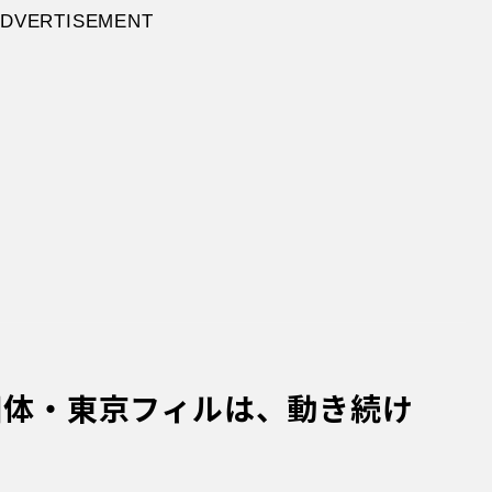
団体・東京フィルは、動き続け
て活躍、ベルリン留学を経て1973年東京フィルに
運営に携わるようになった
専務理事・楽団長の
る。
きは早いです。歴史が長いためもありますが、う
して一番乗りを意識している訳ではないのですが
てシンプルです。東京フィルが
自主運営のオーケ
ィルが世界に先駆けて（2020年6月5日に）