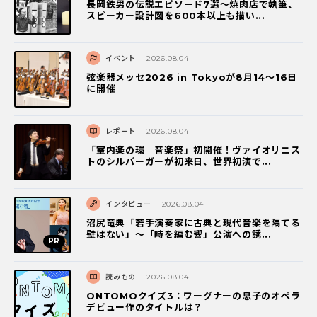
長岡鉄男の伝説エピソード7選〜焼肉店で執筆、
スピーカー設計図を600本以上も描い...
イベント
2026.08.04
弦楽器メッセ2026 in Tokyoが8月14～16日
に開催
レポート
2026.08.04
「室内楽の環 音楽祭」初開催！ヴァイオリニス
トのシルバーガーが初来日、世界初演で...
インタビュー
2026.08.04
沼尻竜典「若手演奏家に古典と現代音楽を隔てる
壁はない」～「時を編む響」公演への誘...
読みもの
2026.08.04
ONTOMOクイズ3：ワーグナーの息子のオペラ
デビュー作のタイトルは？