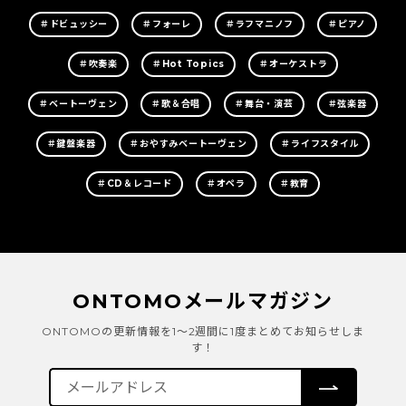
＃ドビュッシー
＃フォーレ
＃ラフマニノフ
＃ピアノ
＃吹奏楽
＃Hot Topics
＃オーケストラ
＃ベートーヴェン
＃歌＆合唱
＃舞台・演芸
＃弦楽器
＃鍵盤楽器
＃おやすみベートーヴェン
＃ライフスタイル
＃CD＆レコード
＃オペラ
＃教育
ONTOMOメールマガジン
ONTOMOの更新情報を1～2週間に1度まとめてお知らせしま
す！