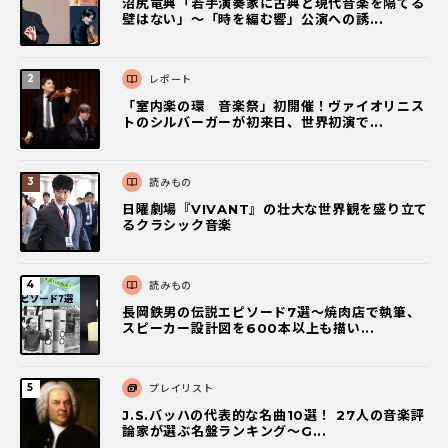
沼尻竜典「若手演奏家に古典と現代音楽を隔てる
壁はない」～「時を編む響」公演への誘...
レポート
「室内楽の環 音楽祭」初開催！ヴァイオリニス
トのシルバーガーが初来日、世界初演で...
読みもの
日曜劇場『VIVANT』の壮大な世界観を盛り立て
るクラシック音楽
読みもの
長岡鉄男の伝説エピソード7選〜焼肉店で執筆、
スピーカー設計図を600本以上も描い...
プレイリスト
J.S.バッハの代表的な名曲10選！ 27人の音楽評
論家が選ぶ名盤ランキング〜G...