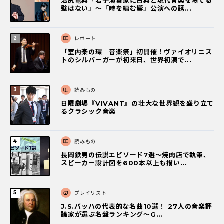
沼尻竜典「若手演奏家に古典と現代音楽を隔てる
壁はない」～「時を編む響」公演への誘...
レポート
「室内楽の環 音楽祭」初開催！ヴァイオリニス
トのシルバーガーが初来日、世界初演で...
読みもの
日曜劇場『VIVANT』の壮大な世界観を盛り立て
るクラシック音楽
読みもの
長岡鉄男の伝説エピソード7選〜焼肉店で執筆、
スピーカー設計図を600本以上も描い...
プレイリスト
J.S.バッハの代表的な名曲10選！ 27人の音楽評
論家が選ぶ名盤ランキング〜G...