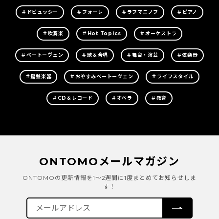
＃ドビュッシー
＃フォーレ
＃ラフマニノフ
＃ピアノ
＃吹奏楽
＃Hot Topics
＃オーケストラ
＃ベートーヴェン
＃歌＆合唱
＃舞台・演芸
＃弦楽器
＃鍵盤楽器
＃おやすみベートーヴェン
＃ライフスタイル
＃CD＆レコード
＃オペラ
＃教育
ONTOMOメールマガジン
ONTOMOの更新情報を1～2週間に1度まとめてお知らせしま
す！