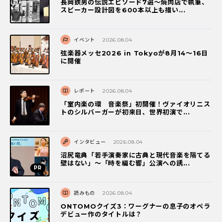
長岡鉄男の伝説エピソード7選〜焼肉店で執筆、
スピーカー設計図を600本以上も描い...
イベント
2026.08.04
弦楽器メッセ2026 in Tokyoが8月14～16日
に開催
レポート
2026.08.04
「室内楽の環 音楽祭」初開催！ヴァイオリニス
トのシルバーガーが初来日、世界初演で...
インタビュー
2026.08.04
沼尻竜典「若手演奏家に古典と現代音楽を隔てる
壁はない」～「時を編む響」公演への誘...
読みもの
2026.08.04
ONTOMOクイズ3：ワーグナーの息子のオペラ
デビュー作のタイトルは？