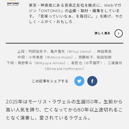
東京・神楽坂にある音楽之友社を拠点に、Webマガ
ジン「ONTOMO」の企画・取材・編集をしていま
す。「音楽っていいなぁ、を毎日に。」を掲げ、やさ
しく・ふかく・おもしろ...
詳しく見る
上段：阿部加奈子、亀井聖矢（©Yuji Ueno）、神田勇哉
中段：小林美恵（©Akira Muto）、齊藤純子、阪田知樹
下段：角野隼斗（©Ryuya Amao）、長哲也（©平舘平）、三浦謙司
（©Harald Hoffmann）
この記事をシェアする
2025年はモーリス・ラヴェルの生誕150年。生前から
高い人気を誇り、亡くなってから80年以上途切れるこ
となく演奏し、愛されているラヴェル。