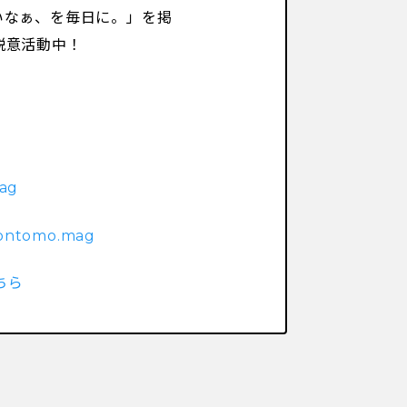
いなぁ、を毎日に。」を掲
鋭意活動中！
mag
/ontomo.mag
ちら