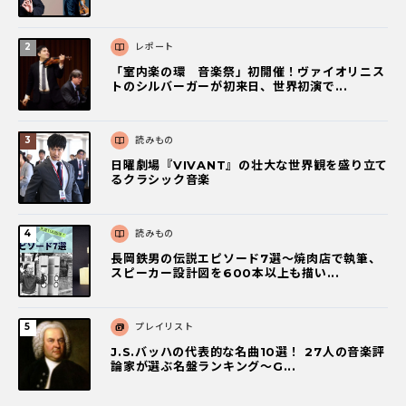
レポート
「室内楽の環 音楽祭」初開催！ヴァイオリニス
トのシルバーガーが初来日、世界初演で...
読みもの
日曜劇場『VIVANT』の壮大な世界観を盛り立て
るクラシック音楽
読みもの
長岡鉄男の伝説エピソード7選〜焼肉店で執筆、
スピーカー設計図を600本以上も描い...
プレイリスト
J.S.バッハの代表的な名曲10選！ 27人の音楽評
論家が選ぶ名盤ランキング〜G...