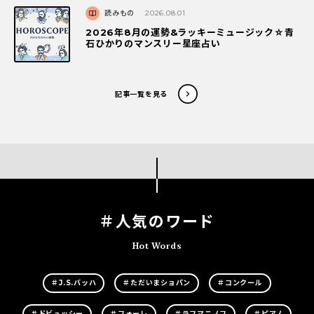
読みもの
2026.08.01
2026年8月の運勢&ラッキーミュージック☆青
石ひかりのマンスリー星座占い
記事一覧を見る
＃人気のワード
Hot Words
＃J.S.バッハ
＃ただいまショパン
＃コンクール
＃ドビュッシー
＃フォーレ
＃ラフマニノフ
＃ピアノ