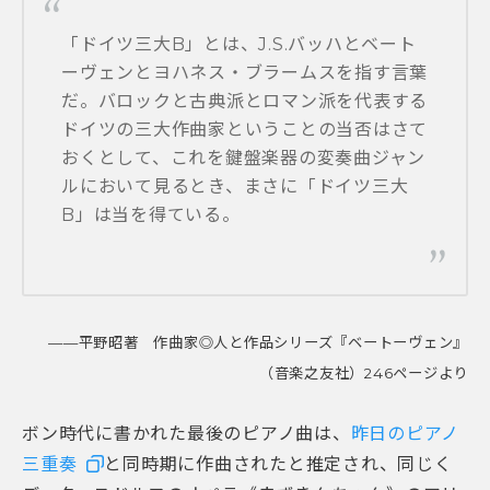
「ドイツ三大B」とは、J.S.バッハとベート
ーヴェンとヨハネス・ブラームスを指す言葉
だ。バロックと古典派とロマン派を代表する
ドイツの三大作曲家ということの当否はさて
おくとして、これを鍵盤楽器の変奏曲ジャン
ルにおいて見るとき、まさに「ドイツ三大
B」は当を得ている。
——平野昭著 作曲家◎人と作品シリーズ『ベートーヴェン』
（音楽之友社）246ページより
ボン時代に書かれた最後のピアノ曲は、
昨日のピアノ
三重奏
と同時期に作曲されたと推定され、同じく