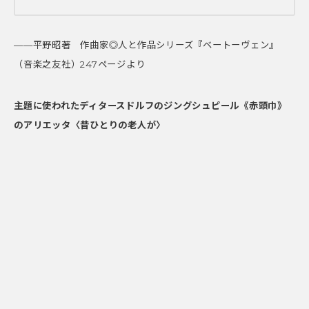
——平野昭著 作曲家◎人と作品シリーズ『ベートーヴェン』
（音楽之友社）247ページより
主題に使われたディタースドルフのジングシュピール《赤頭巾》
のアリエッタ〈昔ひとりの老人が〉