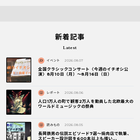
新着記事
Latest
イベント
2026.08.07
全国クラシックコンサート〈今週のイチオシ公
演〉8月10日（月）～8月16日（日）
レポート
2026.08.06
人口1万人の町で観客2万人を動員した北欧最大の
ワールドミュージックの祭典
読みもの
2026.08.05
長岡鉄男の伝説エピソード7選〜焼肉店で執筆、
スピーカー設計図を600本以上も描い...