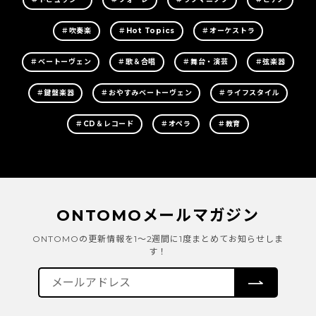
＃吹奏楽
＃Hot Topics
＃オーケストラ
＃ベートーヴェン
＃歌＆合唱
＃舞台・演芸
＃弦楽器
＃鍵盤楽器
＃おやすみベートーヴェン
＃ライフスタイル
＃CD＆レコード
＃オペラ
＃教育
ONTOMOメールマガジン
ONTOMOの更新情報を1～2週間に1度まとめてお知らせしま
す！