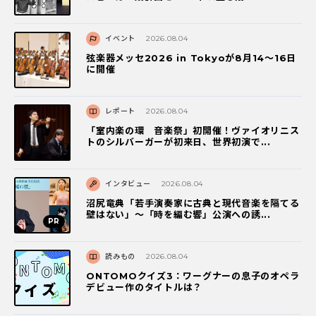
イベント
2026.08.04
弦楽器メッセ2026 in Tokyoが8月14～16日
に開催
レポート
2026.08.04
「室内楽の環 音楽祭」初開催！ヴァイオリニス
トのシルバーガーが初来日、世界初演で...
インタビュー
2026.08.04
沼尻竜典「若手演奏家に古典と現代音楽を隔てる
壁はない」～「時を編む響」公演への誘...
読みもの
2026.08.04
ONTOMOクイズ3：ワーグナーの息子のオペラ
デビュー作のタイトルは？