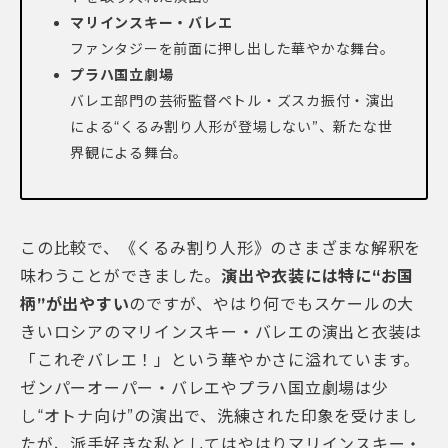
マリインスキー・バレエ
ファンタジーを前面に押し出した華やかな舞台。
プラハ国立劇場
バレエ部門の芸術監督ペトル・ズスカ振付・演出
による“くるみ割り人形が登場しない”、新たな世
界観による舞台。
この比較で、《くるみ割り人形》のさまざまな解釈を
味わうことができました。
演出や衣装には特に“お国
柄”が出やすい
のですが、やはり何でもスケールの大
きいロシアのマリインスキー・バレエの演出と衣装は
「これぞバレエ！」という華やかさに溢れています。
ゼンパーオーパー・バレエやプラハ国立劇場は少
し“オトナ向け”の演出で、洗練された印象を受けまし
たが、派手好きな私としてはやはりマリインスキー・