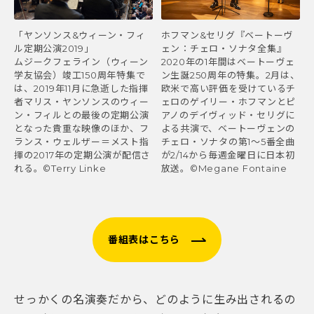
「ヤンソンス&ウィーン・フィ
ホフマン&セリグ『ベートーヴ
ル定期公演2019」
ェン：チェロ・ソナタ全集』
ムジークフェライン（ウィーン
2020年の1年間はベートーヴェ
学友協会）竣工150周年特集で
ン生誕250周年の特集。2月は、
は、2019年11月に急逝した指揮
欧米で高い評価を受けているチ
者マリス・ヤンソンスのウィー
ェロのゲイリー・ホフマンとピ
ン・フィルとの最後の定期公演
アノのデイヴィッド・セリグに
となった貴重な映像のほか、フ
よる共演で、ベートーヴェンの
ランス・ウェルザー＝メスト指
チェロ・ソナタの第1〜5番全曲
揮の2017年の定期公演が配信さ
が2/14から毎週金曜日に日本初
れる。©Terry Linke
放送。©Megane Fontaine
番組表はこちら
せっかくの名演奏だから、どのように生み出されるの