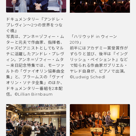
ドキュメンタリー『アンドレ・
プレヴィン～2つの世界をつな
ぐ橋』
写真は、アンネ＝ゾフィー・ム
「ハリウッド in ウィーン
ターと元夫で作曲家、指揮者、
2019」
ジャズピアニストとしてもマル
前半にはアカデミー賞受賞作が
チに活躍したアンドレ・プレヴ
ずらりと並び、後半は『イング
ィン。アンネ＝ゾフィー・ムタ
リッシュ・ペイシェント』など
ー来日記念特集では、モーツァ
で知られる作曲家ガブリエル・
ルトの「ヴァイオリン協奏曲全
ヤレド自身が、ピアノで出演。
集」と、ブラームスの「ヴァイ
©Ludwig Schedl
オリン・ソナタ全集」のほか、
ドキュメンタリー番組を2本配
信。©Lillian Birnbaum