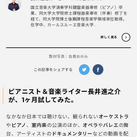
国立音楽大学演奏学科鍵盤楽器専修（ピアノ）卒
業、同大学大学院修士課程器楽専攻（伴奏）修了を
経て、同大学院博士後期課程音楽学領域単位取得。
在学中、カールスルーエ音楽大学...
詳しく見る
取材写真：各務あゆみ
この記事をシェアする
ピアニスト＆音楽ライター長井進之介
が、1ヶ月試してみた。
なかなか日本では聴けない、観られない
オーケストラ
や
ピアノ
、
室内楽
の公演のほか、
オペラ
や
バレエ
の舞
台、アーティストの
ドキュメンタリー
などの動画を配