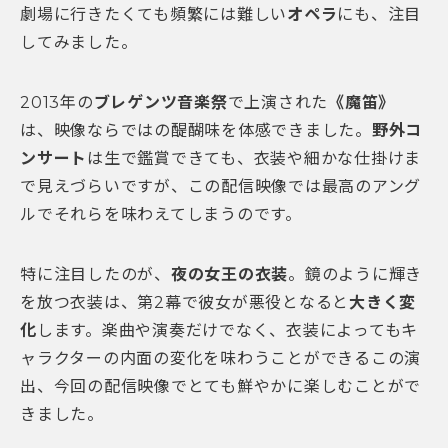
劇場に行きたくても頻繁には難しい
オペラ
にも、注目
してみました。
2013年の
ブレゲンツ音楽祭
で上演された
《魔笛》
は、映像ならではの醍醐味を体感できました。
野外コ
ンサート
は生で鑑賞できても、衣装や細かな仕掛けま
で見えづらいですが、この配信映像では最高のアング
ルでそれらを味わえてしまうのです。
特に注目したのが、
夜の女王の衣装
。鏡のように輝き
を放つ衣装は、第2幕で彼女が悪役となると
大きく変
化
します。楽曲や演奏だけでなく、衣装によってもキ
ャラクターの内面の変化を味わうことができるこの演
出、今回の配信映像でとても鮮やかに楽しむことがで
きました。