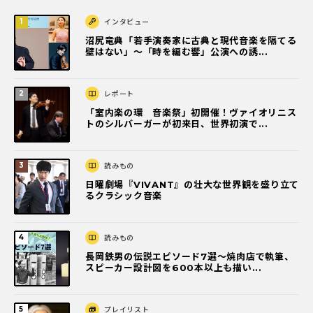
インタビュー
沼尻竜典「若手演奏家に古典と現代音楽を隔てる
壁はない」～「時を編む響」公演への誘...
レポート
「室内楽の環 音楽祭」初開催！ヴァイオリニス
トのシルバーガーが初来日、世界初演で...
読みもの
日曜劇場『VIVANT』の壮大な世界観を盛り立て
るクラシック音楽
読みもの
長岡鉄男の伝説エピソード7選〜焼肉店で執筆、
スピーカー設計図を600本以上も描い...
プレイリスト