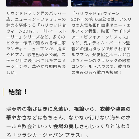
「ハリウッド in ウィーン
サウンドトラック界のバッハ一
2017」の第10回公演は、アメリ
族、ニューマン・ファミリーの
カの人気映画作曲家ダニー・エ
魅力を堪能する「ハリウッド in
ルフマン特集。映画『ナイトメ
ウィーン2014」。『トイ・スト
アー・ビフォア・クリスマス』
ーリー』シリーズなど、多くの
など、鬼才ティム・バートン監
ピクサー作品で知られる作曲家
督との強力タッグで知られるエ
ランディ・ニューマンが、指揮
ルフマン。楽友協会ホールと並
やピアノ、歌を務めた公演。ス
ぶウィーンのクラシックの殿堂
テージ上に映し出されたアニメ
コンツェルトハウスで、彼自身
ーションや、華やかな照明も楽
の凄みのある歌声も披露！
しい。
結論！
演奏者の
指さばき
に
息遣い
、
視線
から、
衣装や装置の
華やかさ
などはもちろん、なかなか行けない海外のホ
ールや教会といった
会場の美しさ
もじっくりと味わえ
る「クラシカ・ジャパン プラス」。