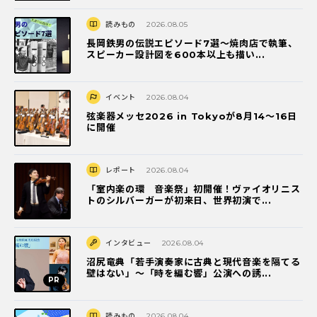
読みもの
2026.08.05
長岡鉄男の伝説エピソード7選〜焼肉店で執筆、
スピーカー設計図を600本以上も描い...
イベント
2026.08.04
弦楽器メッセ2026 in Tokyoが8月14～16日
に開催
レポート
2026.08.04
「室内楽の環 音楽祭」初開催！ヴァイオリニス
トのシルバーガーが初来日、世界初演で...
インタビュー
2026.08.04
沼尻竜典「若手演奏家に古典と現代音楽を隔てる
壁はない」～「時を編む響」公演への誘...
読みもの
2026.08.04