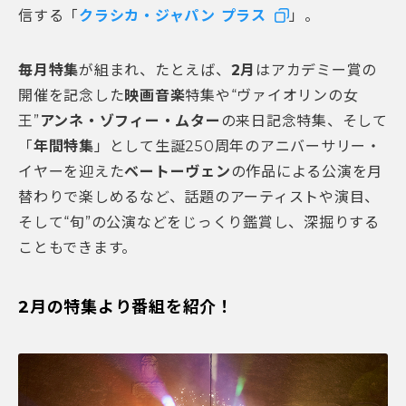
信する「
クラシカ・ジャパン プラス
」。
毎月特集
が組まれ、たとえば、
2月
はアカデミー賞の
開催を記念した
映画音楽
特集や“ヴァイオリンの女
王”
アンネ・ゾフィー・ムター
の来日記念特集、そして
「
年間特集
」として生誕250周年のアニバーサリー・
イヤーを迎えた
ベートーヴェン
の作品による公演を月
替わりで楽しめるなど、話題のアーティストや演目、
そして“旬”の公演などをじっくり鑑賞し、深掘りする
こともできます。
2月の特集より番組を紹介！