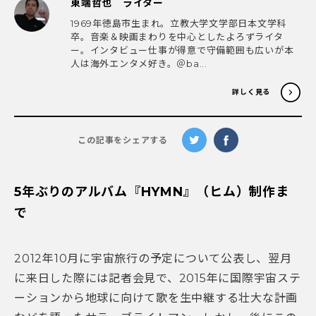
東端哲也 ライター
1969年徳島市生まれ。立教大学文学部日本文学科
卒。音楽＆映画まわりを中心としたよろずライタ
ー。インタビュー仕事が得意で守備範囲も広いが本
人は海外エンタメ好き。＠ba...
詳しく見る
この記事をシェアする
5年ぶりのアルバム『HYMN』（ヒム）制作ま
で
2012年10月に宇宙旅行の予定について公表し、翌月
に来日した際には記者会見で、2015年に国際宇宙ステ
ーションから地球に向けて歌を生中継する壮大な計画