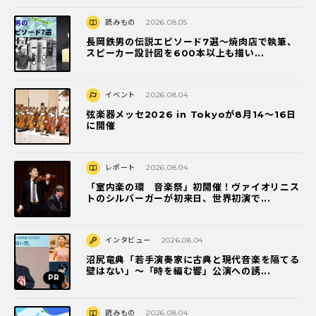
読みもの
2026.08.05
長岡鉄男の伝説エピソード7選〜焼肉店で執筆、
スピーカー設計図を600本以上も描い...
イベント
2026.08.04
弦楽器メッセ2026 in Tokyoが8月14～16日
に開催
レポート
2026.08.04
「室内楽の環 音楽祭」初開催！ヴァイオリニス
トのシルバーガーが初来日、世界初演で...
インタビュー
2026.08.04
沼尻竜典「若手演奏家に古典と現代音楽を隔てる
壁はない」～「時を編む響」公演への誘...
読みもの
2026.08.04