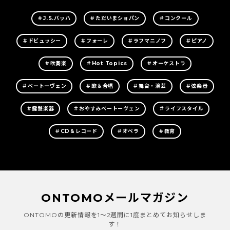
＃J.S.バッハ
＃ただいまショパン
＃コンクール
＃ドビュッシー
＃フォーレ
＃ラフマニノフ
＃ピアノ
＃吹奏楽
＃Hot Topics
＃オーケストラ
＃ベートーヴェン
＃歌＆合唱
＃舞台・演芸
＃弦楽器
＃鍵盤楽器
＃おやすみベートーヴェン
＃ライフスタイル
＃CD＆レコード
＃オペラ
＃教育
ONTOMOメールマガジン
ONTOMOの更新情報を1～2週間に1度まとめてお知らせしま
す！