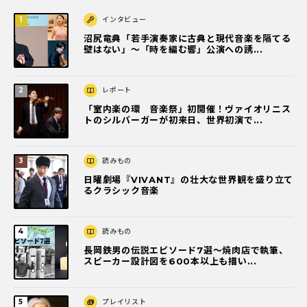
インタビュー
沼尻竜典「若手演奏家に古典と現代音楽を隔てる
壁はない」～「時を編む響」公演への誘...
レポート
「室内楽の環 音楽祭」初開催！ヴァイオリニス
トのシルバーガーが初来日、世界初演で...
読みもの
日曜劇場『VIVANT』の壮大な世界観を盛り立て
るクラシック音楽
読みもの
長岡鉄男の伝説エピソード7選〜焼肉店で執筆、
スピーカー設計図を600本以上も描い...
プレイリスト