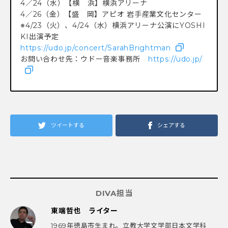
4／24（水）【横 浜】横浜アリーナ
4／26（金）【盛 岡】アピオ 岩手産業文化センター
※4/23（火）、4/24（水）横浜アリーナ公演にYOSHI
KI出演予定
https://udo.jp/concert/SarahBr
ightman
お問い合わせ先：ウドー音楽事務所
https://udo.jp/
ツイートする
シェアする
DIVA担当
東端哲也 ライター
1969年徳島市生まれ。立教大学文学部日本文学科