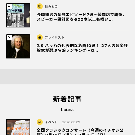
読みもの
長岡鉄男の伝説エピソード7選〜焼肉店で執筆、
スピーカー設計図を600本以上も描い...
プレイリスト
J.S.バッハの代表的な名曲10選！ 27人の音楽評
論家が選ぶ名盤ランキング〜G...
新着記事
Latest
イベント
2026.08.07
全国クラシックコンサート〈今週のイチオシ公