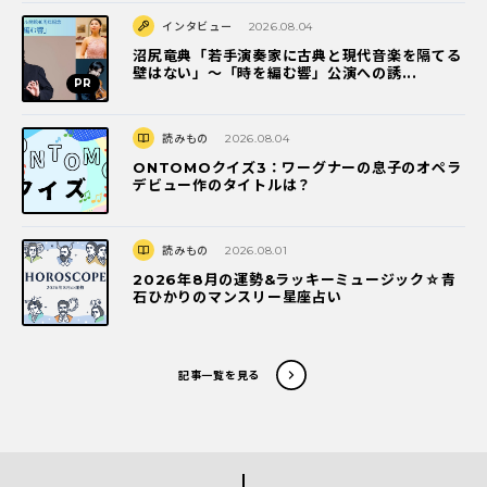
インタビュー
2026.08.04
沼尻竜典「若手演奏家に古典と現代音楽を隔てる
壁はない」～「時を編む響」公演への誘...
読みもの
2026.08.04
ONTOMOクイズ3：ワーグナーの息子のオペラ
デビュー作のタイトルは？
読みもの
2026.08.01
2026年8月の運勢&ラッキーミュージック☆青
石ひかりのマンスリー星座占い
記事一覧を見る