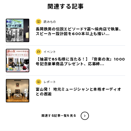
関連する記事
読みもの
長岡鉄男の伝説エピソード7選〜焼肉店で執筆、
スピーカー設計図を600本以上も描い...
イベント
【抽選で85名様に当たる！】『音楽の友』1000
号記念豪華商品プレゼント、応募締...
レポート
富山発！ 地元ミュージシャンと本格オーディオ
との邂逅
関連する記事一覧を見る