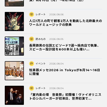
演〉8月10日（月）～8月16日（日）
レポート
2026.08.06
人口1万人の町で観客2万人を動員した北欧最大の
ワールドミュージックの祭典
読みもの
2026.08.05
長岡鉄男の伝説エピソード7選〜焼肉店で執筆、
スピーカー設計図を600本以上も描い...
イベント
2026.08.04
弦楽器メッセ2026 in Tokyoが8月14～16日
に開催
レポート
2026.08.04
「室内楽の環 音楽祭」初開催！ヴァイオリニス
トのシルバーガーが初来日、世界初演で...