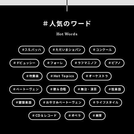
＃人気のワード
Hot Words
＃J.S.バッハ
＃ただいまショパン
＃コンクール
＃ドビュッシー
＃フォーレ
＃ラフマニノフ
＃ピアノ
＃吹奏楽
＃Hot Topics
＃オーケストラ
＃ベートーヴェン
＃歌＆合唱
＃舞台・演芸
＃弦楽器
＃鍵盤楽器
＃おやすみベートーヴェン
＃ライフスタイル
＃CD＆レコード
＃オペラ
＃教育