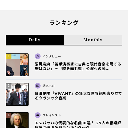
ランキング
Daily
Monthly
インタビュー
沼尻竜典「若手演奏家に古典と現代音楽を隔てる
壁はない」～「時を編む響」公演への誘...
読みもの
日曜劇場『VIVANT』の壮大な世界観を盛り立て
るクラシック音楽
プレイリスト
J.S.バッハの代表的な名曲10選！ 27人の音楽評
論家が選ぶ名盤ランキング〜G...