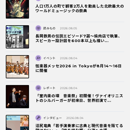
人口1万人の町で観客2万人を動員した北欧最大の
ワールドミュージックの祭典
読みもの
2026.08.05
長岡鉄男の伝説エピソード7選〜焼肉店で執筆、
スピーカー設計図を600本以上も描い...
イベント
2026.08.04
弦楽器メッセ2026 in Tokyoが8月14～16日
に開催
レポート
2026.08.04
「室内楽の環 音楽祭」初開催！ヴァイオリニス
トのシルバーガーが初来日、世界初演で...
インタビュー
2026.08.04
沼尻竜典「若手演奏家に古典と現代音楽を隔てる