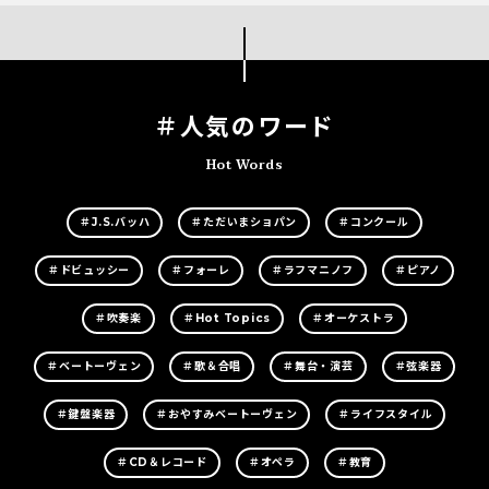
＃人気のワード
Hot Words
＃J.S.バッハ
＃ただいまショパン
＃コンクール
＃ドビュッシー
＃フォーレ
＃ラフマニノフ
＃ピアノ
＃吹奏楽
＃Hot Topics
＃オーケストラ
＃ベートーヴェン
＃歌＆合唱
＃舞台・演芸
＃弦楽器
＃鍵盤楽器
＃おやすみベートーヴェン
＃ライフスタイル
＃CD＆レコード
＃オペラ
＃教育