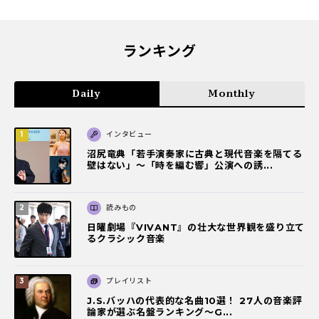
ランキング
Daily
Monthly
インタビュー
沼尻竜典「若手演奏家に古典と現代音楽を隔てる
壁はない」～「時を編む響」公演への誘...
読みもの
日曜劇場『VIVANT』の壮大な世界観を盛り立て
るクラシック音楽
プレイリスト
J.S.バッハの代表的な名曲10選！ 27人の音楽評
論家が選ぶ名盤ランキング〜G...