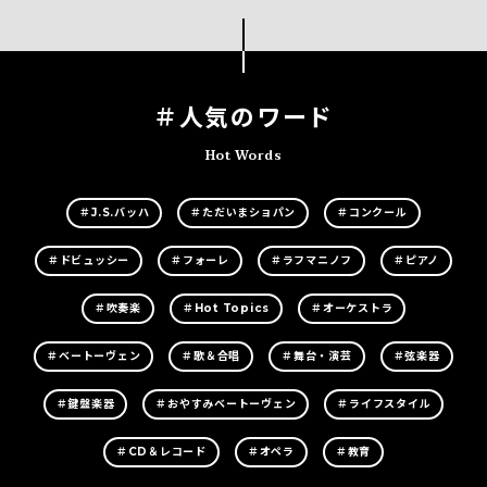
＃人気のワード
Hot Words
＃J.S.バッハ
＃ただいまショパン
＃コンクール
＃ドビュッシー
＃フォーレ
＃ラフマニノフ
＃ピアノ
＃吹奏楽
＃Hot Topics
＃オーケストラ
＃ベートーヴェン
＃歌＆合唱
＃舞台・演芸
＃弦楽器
＃鍵盤楽器
＃おやすみベートーヴェン
＃ライフスタイル
＃CD＆レコード
＃オペラ
＃教育