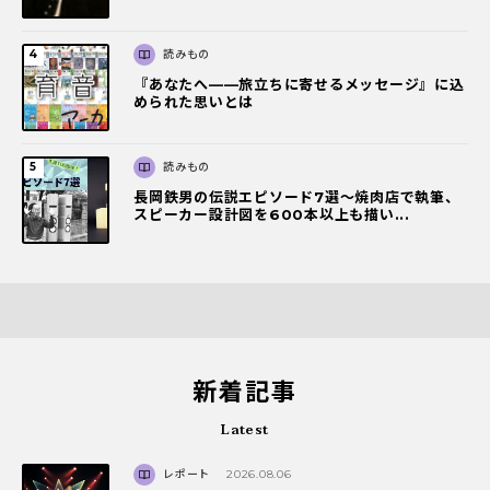
読みもの
『あなたへ――旅立ちに寄せるメッセージ』に込
められた思いとは
読みもの
長岡鉄男の伝説エピソード7選〜焼肉店で執筆、
スピーカー設計図を600本以上も描い...
新着記事
Latest
レポート
2026.08.06