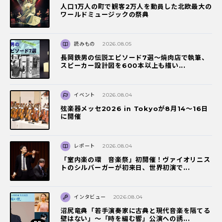
人口1万人の町で観客2万人を動員した北欧最大の
ワールドミュージックの祭典
読みもの
2026.08.05
長岡鉄男の伝説エピソード7選〜焼肉店で執筆、
スピーカー設計図を600本以上も描い...
イベント
2026.08.04
弦楽器メッセ2026 in Tokyoが8月14～16日
に開催
レポート
2026.08.04
「室内楽の環 音楽祭」初開催！ヴァイオリニス
トのシルバーガーが初来日、世界初演で...
インタビュー
2026.08.04
沼尻竜典「若手演奏家に古典と現代音楽を隔てる
壁はない」～「時を編む響」公演への誘...