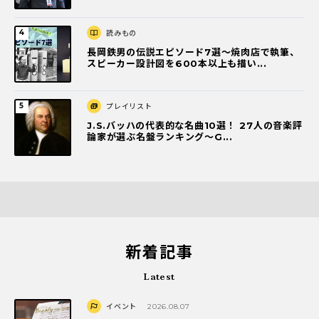
読みもの
長岡鉄男の伝説エピソード7選〜焼肉店で執筆、
スピーカー設計図を600本以上も描い...
プレイリスト
J.S.バッハの代表的な名曲10選！ 27人の音楽評
論家が選ぶ名盤ランキング〜G...
新着記事
Latest
イベント
2026.08.07