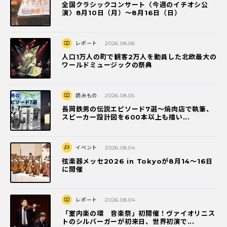
全国クラシックコンサート〈今週のイチオシ公
演〉8月10日（月）～8月16日（日）
レポート
2026.08.06
人口1万人の町で観客2万人を動員した北欧最大の
ワールドミュージックの祭典
読みもの
2026.08.05
長岡鉄男の伝説エピソード7選〜焼肉店で執筆、
スピーカー設計図を600本以上も描い...
イベント
2026.08.04
弦楽器メッセ2026 in Tokyoが8月14～16日
に開催
レポート
2026.08.04
「室内楽の環 音楽祭」初開催！ヴァイオリニス
トのシルバーガーが初来日、世界初演で...