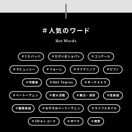
＃人気のワード
Hot Words
＃J.S.バッハ
＃ただいまショパン
＃コンクール
＃ドビュッシー
＃フォーレ
＃ラフマニノフ
＃ピアノ
＃吹奏楽
＃Hot Topics
＃オーケストラ
＃ベートーヴェン
＃歌＆合唱
＃舞台・演芸
＃弦楽器
＃鍵盤楽器
＃おやすみベートーヴェン
＃ライフスタイル
＃CD＆レコード
＃オペラ
＃教育