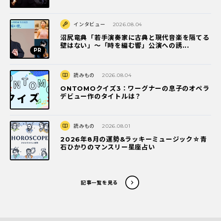
インタビュー
2026.08.04
沼尻竜典「若手演奏家に古典と現代音楽を隔てる
壁はない」～「時を編む響」公演への誘...
読みもの
2026.08.04
ONTOMOクイズ3：ワーグナーの息子のオペラ
デビュー作のタイトルは？
読みもの
2026.08.01
2026年8月の運勢&ラッキーミュージック☆青
石ひかりのマンスリー星座占い
記事一覧を見る