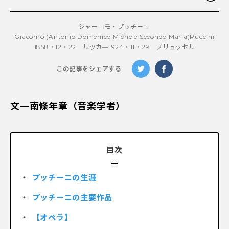
ジャーコモ・プッチーニ
Giacomo (Antonio Domenico Michele Secondo Maria)Puccini
1858・12・22 ルッカ―1924・11・29 ブリュッセル
この記事をシェアする
文―南條年章（音楽学者）
目次
プッチーニの生涯
プッチーニの主要作品
【オペラ】